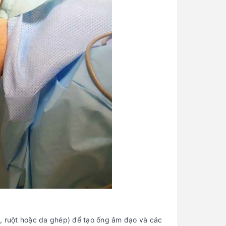
Kết luận
Xem thêm một số bài viết tham
khảo:
BÀI VIẾT XEM NHIỀU
Quy Tắc Số 9 Trong Quan Hệ
1
Là Gì? Ý Nghĩa Và Cách Áp
Dụng
Sau Khi Quan Hệ Bị Đau Lưng
2
Ở Nữ: Nguyên Nhân Và Cách
Xử Lý
Con Gái Tự Sướng Ở Tuổi Dậy
3
Thì Có Sao Không? Sự Thật
Khoa Học Cần Biết
Quan Hệ Tình Dục Quá Nhiều
4
Có Hại Không? Dấu Hiệu Cảnh
Báo Cần Biết
t, ruột hoặc da ghép) để tạo ống âm đạo và các