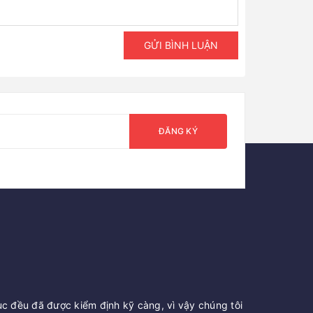
GỬI BÌNH LUẬN
ĐĂNG KÝ
c đều đã được kiểm định kỹ càng, vì vậy chúng tôi