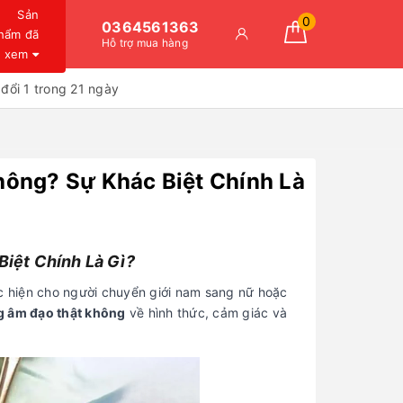
Sản
0
0364561363
hẩm đã
Hỗ trợ mua hàng
xem
đổi 1 trong 21 ngày
MỤC LỤC
ông? Sự Khác Biệt Chính Là
Âm Đạo Tái Tạo Có Giống Âm Đạo
Thật Không? Sự Khác Biệt Chính Là
Gì?
iệt Chính Là Gì?
Âm đạo tái tạo là gì?
ực hiện cho người chuyển giới nam sang nữ hoặc
Âm đạo tái tạo có giống âm đạo
ng âm đạo thật không
về hình thức, cảm giác và
thật không?
Cảm giác và chức năng tình dục
sau phẫu thuật
Cách chăm sóc âm đạo tái tạo
FAQ – Câu hỏi thường gặp