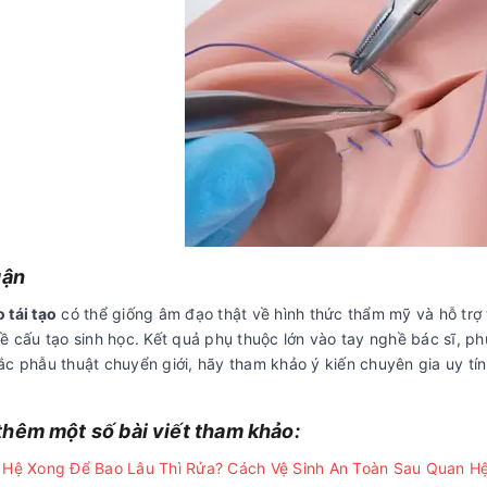
uận
 tái tạo
có thể giống âm đạo thật về hình thức thẩm mỹ và hỗ trợ
về cấu tạo sinh học. Kết quả phụ thuộc lớn vào tay nghề bác sĩ,
ắc phẫu thuật chuyển giới, hãy tham khảo ý kiến chuyên gia uy tí
hêm một số bài viết tham khảo:
Hệ Xong Để Bao Lâu Thì Rửa? Cách Vệ Sinh An Toàn Sau Quan H