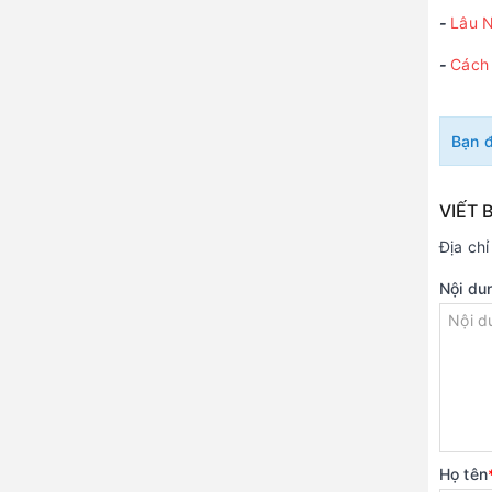
-
Lâu N
-
Cách 
Bạn 
VIẾT 
Địa ch
Nội du
Họ tên