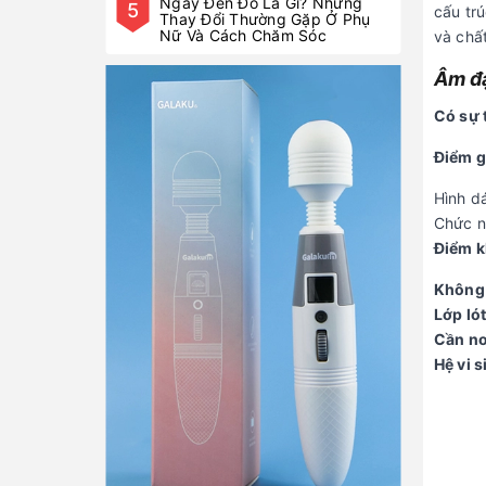
cấu trú
và chất
Âm đạ
Có sự 
Điểm g
Hình d
Chức n
Điểm k
Không 
Lớp ló
Cần no
Hệ vi s