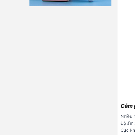
Cảm g
Nhiều n
Độ ẩm:
Cực kho