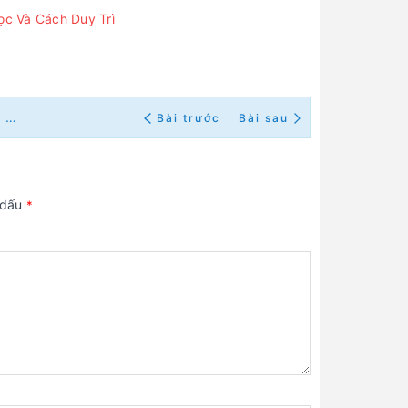
ọc Và Cách Duy Trì
Âm Đạo Tái Tạo Có Giống Âm Đạo Thật Không? Sự Khác Biệt Chính Là Gì?
Bài trước
Bài sau
 dấu
*