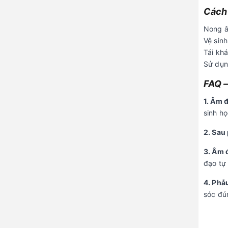
Cách 
Nong â
Vệ sinh
Tái kh
Sử dụng
FAQ –
1. Âm 
sinh h
2. Sau
3. Âm đ
đạo tự 
4. Phẫ
sóc đú