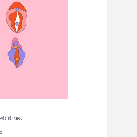
ật tái tạo.
ồi.