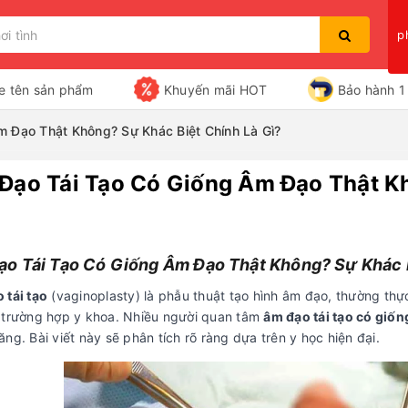
p
e tên sản phẩm
Khuyến mãi HOT
Bảo hành 1 
 Đạo Thật Không? Sự Khác Biệt Chính Là Gì?
Đạo Tái Tạo Có Giống Âm Đạo Thật Kh
Bạn chưa xem sản phẩm nào
o Tái Tạo Có Giống Âm Đạo Thật Không? Sự Khác B
 tái tạo
(vaginoplasty) là phẫu thuật tạo hình âm đạo, thường th
 trường hợp y khoa. Nhiều người quan tâm
âm đạo tái tạo có giố
ng. Bài viết này sẽ phân tích rõ ràng dựa trên y học hiện đại.