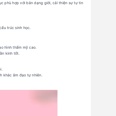
Ngày Đèn Đỏ Là Gì? Những
5
c phù hợp với bản dạng giới, cải thiện sự tự tin
Thay Đổi Thường Gặp Ở Phụ
Nữ Và Cách Chăm Sóc
cấu trúc sinh học.
tạo hình thẩm mỹ cao.
n kinh tốt.
i.
ch khác âm đạo tự nhiên.