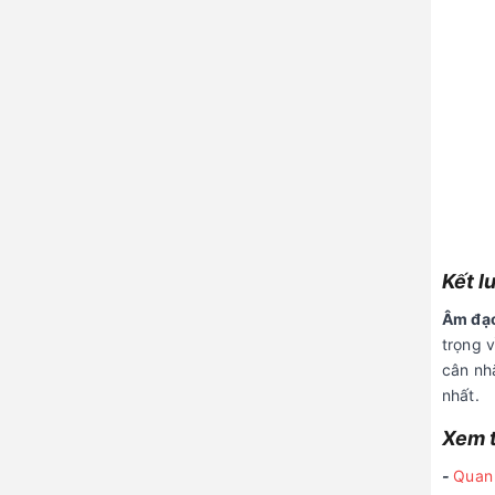
Kết l
Âm đạo
trọng 
cân nh
nhất.
Xem t
-
Quan 