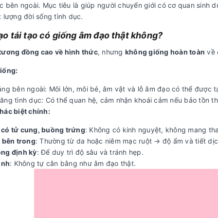
c bên ngoài. Mục tiêu là giúp người chuyển giới có cơ quan sinh dụ
 lượng đời sống tình dục.
o tái tạo có giống âm đạo thật không?
tương đồng cao về hình thức
, nhưng
không giống hoàn toàn
về 
iống:
áng bên ngoài: Môi lớn, môi bé, âm vật và lỗ âm đạo có thể được 
ăng tình dục: Có thể quan hệ, cảm nhận khoái cảm nếu bảo tồn thầ
hác biệt chính:
có tử cung, buồng trứng
: Không có kinh nguyệt, không mang tha
t bên trong
: Thường từ da hoặc niêm mạc ruột → độ ẩm và tiết dị
ng định kỳ
: Để duy trì độ sâu và tránh hẹp.
inh
: Không tự cân bằng như âm đạo thật.