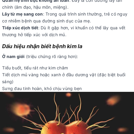
Quan hệ tình dục không an toàn
: Đây là con đường lây lan
chính (âm đạo, hậu môn, miệng).
Lây từ mẹ sang con
: Trong quá trình sinh thường, trẻ có nguy
cơ nhiễm bệnh qua đường sinh dục của mẹ.
Tiếp xúc dịch tiết
: Dù ít gặp hơn, vi khuẩn có thể lây qua vết
thương hở tiếp xúc với dịch mủ.
Dấu hiệu nhận biết bệnh kim la
Ở nam giới
(triệu chứng rõ ràng hơn):
Tiểu buốt, tiểu rát như kim châm
Tiết dịch mủ vàng hoặc xanh ở đầu dương vật (đặc biệt buổi
sáng)
Sưng đau tinh hoàn, khó chịu vùng bẹn