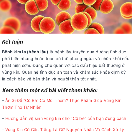
Kết luận
Bệnh kim la (bệnh lậu)
là bệnh lây truyền qua đường tình dục
phổ biến nhưng hoàn toàn có thể phòng ngừa và chữa khỏi nếu
phát hiện sớm. Đừng chủ quan với các dấu hiệu bất thường ở
vùng kín. Quan hệ tình dục an toàn và khám sức khỏe định kỳ
là cách bảo vệ bản thân và người thân tốt nhất.
Xem thêm một số bài viết tham khảo:
-
Ăn Gì Để “Cô Bé” Có Mùi Thơm? Thực Phẩm Giúp Vùng Kín
Thơm Tho Tự Nhiên
-
Hướng dẫn vệ sinh vùng kín cho "Cô bé" của bạn đúng cách
-
Vùng Kín Có Cặn Trắng Là Gì? Nguyên Nhân Và Cách Xử Lý