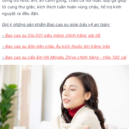
Uống đủ nước ấm, ăn canh gừng, cháo cá hồi hoặc súp gà giúp
tử cung thư giãn, kích thích tuần hoàn vùng chậu, hỗ trợ kinh
nguyệt ra đều đặn.
Gợi ý những sản phẩm Bao cao su giúp bảo vệ an toàn:
-
Bao cao su Olo 001 siêu mỏng chính hãng giá tốt
-
Bao cao su đôn dên châu Âu kích thước lớn trắng trẻo
-
Bao cao su cấp ẩm HA Mingliu Zhiye chính hãng - Hộp 100 cái