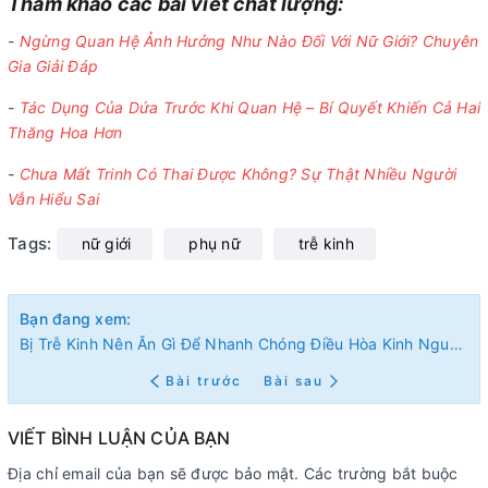
Tham khảo các bài viết chất lượng:
-
Ngừng Quan Hệ Ảnh Hưởng Như Nào Đối Với Nữ Giới? Chuyên
Gia Giải Đáp
-
Tác Dụng Của Dứa Trước Khi Quan Hệ – Bí Quyết Khiến Cả Hai
Thăng Hoa Hơn
-
Chưa Mất Trinh Có Thai Được Không? Sự Thật Nhiều Người
Vẫn Hiểu Sai
Tags:
nữ giới
phụ nữ
trễ kinh
Bạn đang xem:
Bị Trễ Kinh Nên Ăn Gì Để Nhanh Chóng Điều Hòa Kinh Nguyệt? Chuyên Gia Gợi Ý Thực Đơn Tự Nhiên Hiệu Quả
Bài trước
Bài sau
VIẾT BÌNH LUẬN CỦA BẠN
Địa chỉ email của bạn sẽ được bảo mật. Các trường bắt buộc