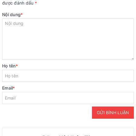
được đánh dấu
*
Nội dung
*
Họ tên
*
Email
*
GỬI BÌNH LUẬN