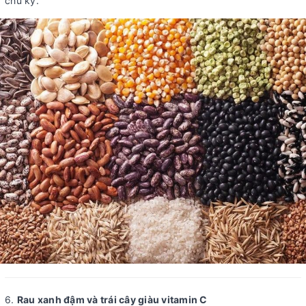
chu kỳ.
6.
Rau xanh đậm và trái cây giàu vitamin C