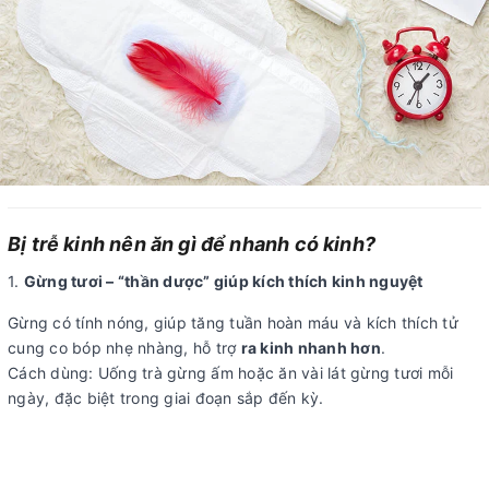
Bị trễ kinh nên ăn gì để nhanh có kinh?
1.
Gừng tươi – “thần dược” giúp kích thích kinh nguyệt
Gừng có tính nóng, giúp tăng tuần hoàn máu và kích thích tử
cung co bóp nhẹ nhàng, hỗ trợ
ra kinh nhanh hơn
.
Cách dùng: Uống trà gừng ấm hoặc ăn vài lát gừng tươi mỗi
ngày, đặc biệt trong giai đoạn sắp đến kỳ.