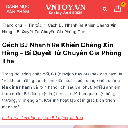
0
Trang chủ
Tin tức
Cách BJ Nhanh Ra Khiến Chàng Xin
Hàng – Bí Quyết Từ Chuyên Gia Phòng The
Cách BJ Nhanh Ra Khiến Chàng Xin
Hàng – Bí Quyết Từ Chuyên Gia Phòng
The
Trong đời sống chăn gối,
BJ
(blowjob hay oral sex cho nam) là
"vũ khí bí mật" giúp chị em kiểm soát cuộc chơi, khiến chàng
lên đỉnh nhanh
và "xin hàng" chỉ sau vài phút. Nhiều anh em
thừa nhận: BJ đúng kỹ thuật còn "phê" hơn quan hệ thông
thường, vì miệng ấm, lưỡi linh hoạt tạo cảm giác kích thích
mạnh mẽ.
Link mua Gel giúp chị em BJ hiệu quả hơn