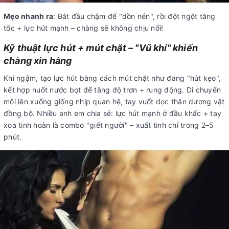
Mẹo nhanh ra
: Bắt đầu chậm để "dồn nén", rồi đột ngột tăng
tốc + lực hút mạnh – chàng sẽ không chịu nổi!
Kỹ thuật lực hút + mút chặt – "Vũ khí" khiến
chàng xin hàng
Khi ngậm, tạo lực hút bằng cách mút chặt như đang "hút kẹo",
kết hợp nuốt nước bọt để tăng độ trơn + rung động. Di chuyển
môi lên xuống giống nhịp quan hệ, tay vuốt dọc thân dương vật
đồng bộ. Nhiều anh em chia sẻ: lực hút mạnh ở đầu khấc + tay
xoa tinh hoàn là combo "giết người" – xuất tinh chỉ trong 2–5
phút.