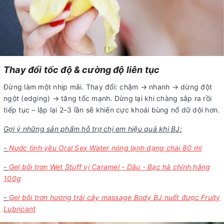
Thay đổi tốc độ & cường độ liên tục
Đừng làm một nhịp mãi. Thay đổi: chậm → nhanh → dừng đột
ngột (edging) → tăng tốc mạnh. Dừng lại khi chàng sắp ra rồi
tiếp tục – lặp lại 2–3 lần sẽ khiến cực khoái bùng nổ dữ dội hơn.
Gợi ý những sản phẩm hỗ trợ chị em hiệu quả khi BJ:
-
Nước tình yêu Oral Sex Water nóng lạnh dạng chai 80 ml
-
Gel bôi trơn Wet Stuff vị Caramel - Dâu - Bạc hà chính hãng
100g
-
Gel bôi trơn hương trái cây massage Body BJ nuốt được Fruity
Lubricant