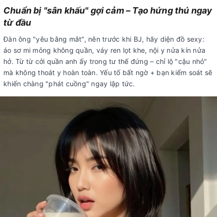
Chuẩn bị "sân khấu" gợi cảm – Tạo hứng thú ngay
từ đầu
Đàn ông "yêu bằng mắt", nên trước khi BJ, hãy diện đồ sexy:
áo sơ mi mỏng không quần, váy ren lọt khe, nội y nửa kín nửa
hở. Từ từ cởi quần anh ấy trong tư thế đứng – chỉ lộ "cậu nhỏ"
mà không thoát y hoàn toàn. Yếu tố bất ngờ + bạn kiểm soát sẽ
khiến chàng "phát cuồng" ngay lập tức.