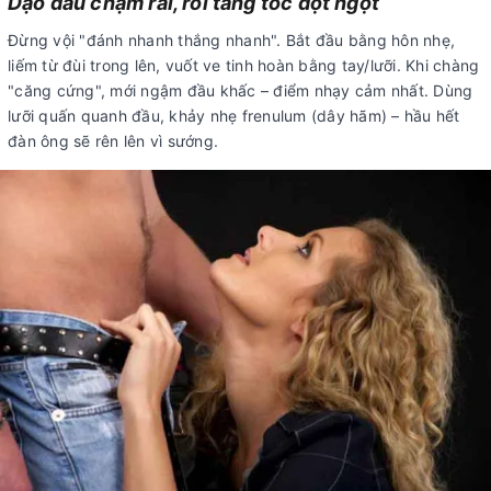
Dạo đầu chậm rãi, rồi tăng tốc đột ngột
Đừng vội "đánh nhanh thắng nhanh". Bắt đầu bằng hôn nhẹ,
liếm từ đùi trong lên, vuốt ve tinh hoàn bằng tay/lưỡi. Khi chàng
"căng cứng", mới ngậm đầu khấc – điểm nhạy cảm nhất. Dùng
lưỡi quấn quanh đầu, khảy nhẹ frenulum (dây hãm) – hầu hết
đàn ông sẽ rên lên vì sướng.