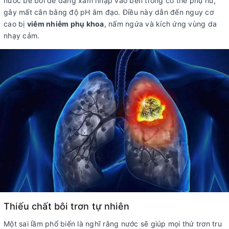
nước bể bơi dễ dàng xâm nhập vào bên trong cơ thể phụ nữ,
gây mất cân bằng độ pH âm đạo. Điều này dẫn đến nguy cơ
cao bị
viêm nhiễm phụ khoa
, nấm ngứa và kích ứng vùng da
nhạy cảm.
Thiếu chất bôi trơn tự nhiên
Một sai lầm phổ biến là nghĩ rằng nước sẽ giúp mọi thứ trơn tru