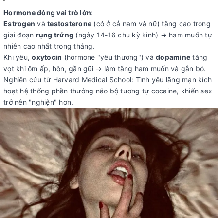
Hormone đóng vai trò lớn
:
Estrogen
và
testosterone
(có ở cả nam và nữ) tăng cao trong
giai đoạn
rụng trứng
(ngày 14-16 chu kỳ kinh) → ham muốn tự
nhiên cao nhất trong tháng.
Khi yêu,
oxytocin
(hormone "yêu thương") và
dopamine
tăng
vọt khi ôm ấp, hôn, gần gũi → làm tăng ham muốn và gắn bó.
Nghiên cứu từ Harvard Medical School: Tình yêu lãng mạn kích
hoạt hệ thống phần thưởng não bộ tương tự cocaine, khiến sex
trở nên "nghiện" hơn.