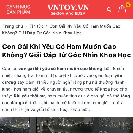
0
Trang chủ
Tin tức
Con Gái Khi Yêu Có Ham Muốn Cao
Không? Giải Đáp Từ Góc Nhìn Khoa Học
Con Gái Khi Yêu Có Ham Muốn Cao
Không? Giải Đáp Từ Góc Nhìn Khoa Học
Câu hỏi
con gái khi yêu có ham muốn cao không
luôn khiến
nhiều chàng trai tò mò, đặc biệt khi bước vào giai đoạn
yêu
đương
say đắm. Nhiều người nghĩ rằng phụ nữ thường "lạnh
lùng" hơn nam giới về chuyện ấy, nhưng thực tế khoa học cho
thấy:
Khi yêu thật sự
, ham muốn tình dục ở con gái có thể
tăng
cao đáng kể
, thậm chí mạnh mẽ không kém nam giới – chỉ là
cách thể hiện và yếu tố kích hoạt khác biệt.