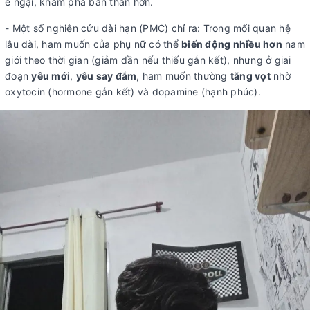
e ngại, khám phá bản thân hơn.
- Một số nghiên cứu dài hạn (PMC) chỉ ra: Trong mối quan hệ
lâu dài, ham muốn của phụ nữ có thể
biến động nhiều hơn
nam
giới theo thời gian (giảm dần nếu thiếu gắn kết), nhưng ở giai
đoạn
yêu mới
,
yêu say đắm
, ham muốn thường
tăng vọt
nhờ
oxytocin (hormone gắn kết) và dopamine (hạnh phúc).