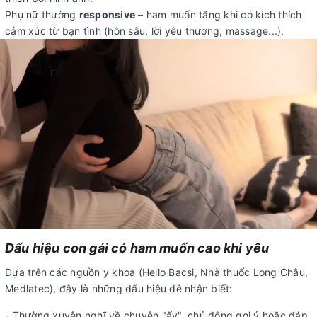
Phụ nữ thường
responsive
– ham muốn tăng khi có kích thích
cảm xúc từ bạn tình (hôn sâu, lời yêu thương, massage...).
Dấu hiệu con gái có ham muốn cao khi yêu
Dựa trên các nguồn y khoa (Hello Bacsi, Nhà thuốc Long Châu,
Medlatec), đây là những dấu hiệu dễ nhận biết:
- Thường xuyên nghĩ về chuyện "ấy", chủ động gợi ý hoặc đáp