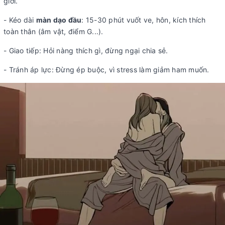
giới.
- Kéo dài
màn dạo đầu
: 15-30 phút vuốt ve, hôn, kích thích
toàn thân (âm vật, điểm G...).
- Giao tiếp: Hỏi nàng thích gì, đừng ngại chia sẻ.
- Tránh áp lực: Đừng ép buộc, vì stress làm giảm ham muốn.