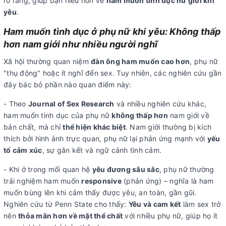
rõ ràng, giúp bạn hiểu hơn về
ham muốn tình dục nữ giới khi
yêu
.
Ham muốn tình dục ở phụ nữ khi yêu: Không thấp
hơn nam giới như nhiều người nghĩ
Xã hội thường quan niệm
đàn ông ham muốn cao hơn
, phụ nữ
"thụ động" hoặc ít nghĩ đến sex. Tuy nhiên, các nghiên cứu gần
đây bác bỏ phần nào quan điểm này:
- Theo
Journal of Sex Research
và nhiều nghiên cứu khác,
ham muốn tình dục của phụ nữ
không thấp hơn
nam giới về
bản chất, mà chỉ
thể hiện khác biệt
. Nam giới thường bị kích
thích bởi hình ảnh trực quan, phụ nữ lại phản ứng mạnh với
yếu
tố cảm xúc
, sự gắn kết và ngữ cảnh tình cảm.
- Khi ở trong mối quan hệ
yêu đương sâu sắc
, phụ nữ thường
trải nghiệm ham muốn
responsive
(phản ứng) – nghĩa là ham
muốn bùng lên khi cảm thấy được yêu, an toàn, gần gũi.
Nghiên cứu từ Penn State cho thấy:
Yêu và cam kết
làm sex trở
nên
thỏa mãn hơn về mặt thể chất
với nhiều phụ nữ, giúp họ ít