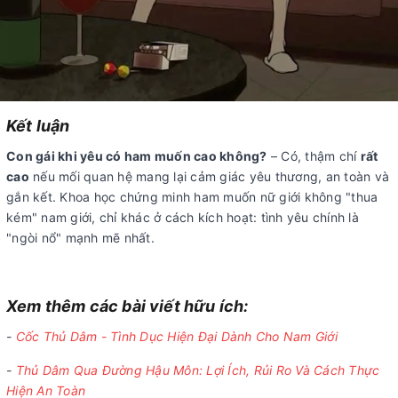
Kết luận
Con gái khi yêu có ham muốn cao không?
– Có, thậm chí
rất
cao
nếu mối quan hệ mang lại cảm giác yêu thương, an toàn và
gắn kết. Khoa học chứng minh ham muốn nữ giới không "thua
kém" nam giới, chỉ khác ở cách kích hoạt: tình yêu chính là
"ngòi nổ" mạnh mẽ nhất.
Xem thêm các bài viết hữu ích:
-
Cốc Thủ Dâm - Tình Dục Hiện Đại Dành Cho Nam Giới
-
Thủ Dâm Qua Đường Hậu Môn: Lợi Ích, Rủi Ro Và Cách Thực
Hiện An Toàn