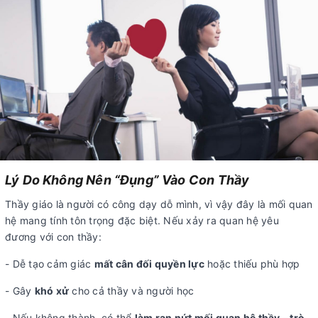
Lý Do Không Nên “Đụng” Vào Con Thầy
Thầy giáo là người có công dạy dỗ mình, vì vậy đây là mối quan
hệ mang tính tôn trọng đặc biệt. Nếu xảy ra quan hệ yêu
đương với con thầy:
- Dễ tạo cảm giác
mất cân đối quyền lực
hoặc thiếu phù hợp
- Gây
khó xử
cho cả thầy và người học
- Nếu không thành, có thể
làm rạn nứt mối quan hệ thầy – trò