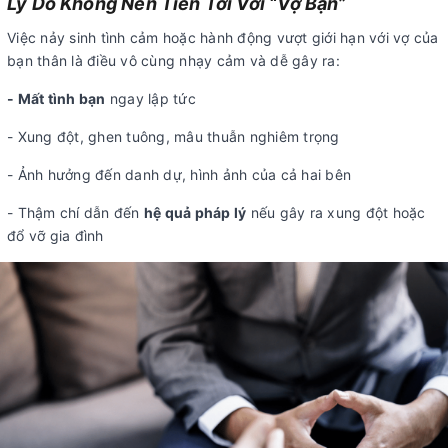
Lý Do Không Nên Tiến Tới Với “Vợ Bạn”
Việc nảy sinh tình cảm hoặc hành động vượt giới hạn với vợ của
bạn thân là điều vô cùng nhạy cảm và dễ gây ra:
- Mất tình bạn
ngay lập tức
- Xung đột, ghen tuông, mâu thuẫn nghiêm trọng
- Ảnh hưởng đến danh dự, hình ảnh của cả hai bên
- Thậm chí dẫn đến
hệ quả pháp lý
nếu gây ra xung đột hoặc
đổ vỡ gia đình