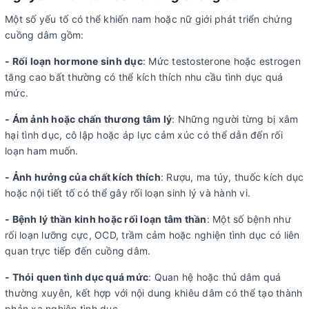
Một số yếu tố có thể khiến nam hoặc nữ giới phát triển chứng
cuồng dâm gồm:
- Rối loạn hormone sinh dục
: Mức testosterone hoặc estrogen
tăng cao bất thường có thể kích thích nhu cầu tình dục quá
mức.
- Ám ảnh hoặc chấn thương tâm lý
: Những người từng bị xâm
hại tình dục, cô lập hoặc áp lực cảm xúc có thể dẫn đến rối
loạn ham muốn.
- Ảnh hưởng của chất kích thích
: Rượu, ma túy, thuốc kích dục
hoặc nội tiết tố có thể gây rối loạn sinh lý và hành vi.
- Bệnh lý thần kinh hoặc rối loạn tâm thần
: Một số bệnh như
rối loạn lưỡng cực, OCD, trầm cảm hoặc nghiện tình dục có liên
quan trực tiếp đến cuồng dâm.
- Thói quen tình dục quá mức
: Quan hệ hoặc thủ dâm quá
thường xuyên, kết hợp với nội dung khiêu dâm có thể tạo thành
phản xạ nghiện tình dục.