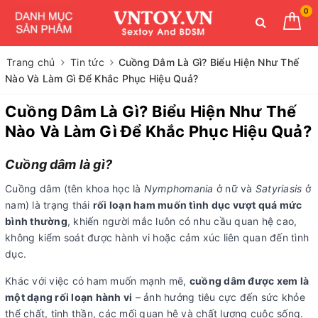
0
Trang chủ
Tin tức
Cuồng Dâm Là Gì? Biểu Hiện Như Thế
Nào Và Làm Gì Để Khắc Phục Hiệu Quả?
Cuồng Dâm Là Gì? Biểu Hiện Như Thế
Nào Và Làm Gì Để Khắc Phục Hiệu Quả?
Cuồng dâm là gì?
Cuồng dâm (tên khoa học là
Nymphomania
ở nữ và
Satyriasis
ở
nam) là trạng thái
rối loạn ham muốn tình dục vượt quá mức
bình thường
, khiến người mắc luôn có nhu cầu quan hệ cao,
không kiểm soát được hành vi hoặc cảm xúc liên quan đến tình
dục.
Khác với việc có ham muốn mạnh mẽ,
cuồng dâm được xem là
một dạng rối loạn hành vi
– ảnh hưởng tiêu cực đến sức khỏe
thể chất, tinh thần, các mối quan hệ và chất lượng cuộc sống.