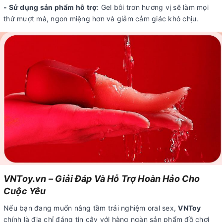
- Sử dụng sản phẩm hỗ trợ
: Gel bôi trơn hương vị sẽ làm mọi
thứ mượt mà, ngon miệng hơn và giảm cảm giác khó chịu.
VNToy.vn – Giải Đáp Và Hỗ Trợ Hoàn Hảo Cho
Cuộc Yêu
Nếu bạn đang muốn nâng tầm trải nghiệm oral sex,
VNToy
chính là địa chỉ đáng tin cậy với hàng ngàn sản phẩm đồ chơi