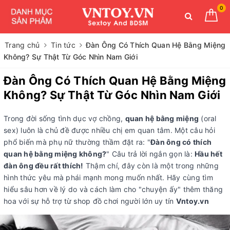
0
Trang chủ
Tin tức
Đàn Ông Có Thích Quan Hệ Bằng Miệng
Không? Sự Thật Từ Góc Nhìn Nam Giới
Đàn Ông Có Thích Quan Hệ Bằng Miệng
Không? Sự Thật Từ Góc Nhìn Nam Giới
Trong đời sống tình dục vợ chồng,
quan hệ bằng miệng
(oral
sex) luôn là chủ đề được nhiều chị em quan tâm. Một câu hỏi
phổ biến mà phụ nữ thường thầm đặt ra: "
Đàn ông có thích
quan hệ bằng miệng không?
" Câu trả lời ngắn gọn là:
Hầu hết
đàn ông đều rất thích!
Thậm chí, đây còn là một trong những
hình thức yêu mà phái mạnh mong muốn nhất. Hãy cùng tìm
hiểu sâu hơn về lý do và cách làm cho "chuyện ấy" thêm thăng
hoa với sự hỗ trợ từ shop đồ chơi người lớn uy tín
Vntoy.vn