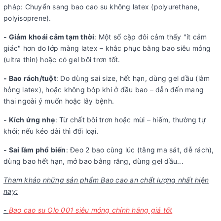
pháp: Chuyển sang bao cao su không latex (polyurethane,
polyisoprene).
- Giảm khoái cảm tạm thời
: Một số cặp đôi cảm thấy "ít cảm
giác" hơn do lớp màng latex – khắc phục bằng bao siêu mỏng
(ultra thin) hoặc có gel bôi trơn tốt.
- Bao rách/tuột
: Do dùng sai size, hết hạn, dùng gel dầu (làm
hỏng latex), hoặc không bóp khí ở đầu bao – dẫn đến mang
thai ngoài ý muốn hoặc lây bệnh.
- Kích ứng nhẹ
: Từ chất bôi trơn hoặc mùi – hiếm, thường tự
khỏi; nếu kéo dài thì đổi loại.
- Sai lầm phổ biến
: Đeo 2 bao cùng lúc (tăng ma sát, dễ rách),
dùng bao hết hạn, mở bao bằng răng, dùng gel dầu...
Tham khảo những sản phẩm Bao cao an chất lượng nhất hiện
nay:
-
Bao cao su Olo 001 siêu mỏng chính hãng giá tốt