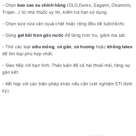
- Chọn
bao cao su chính hãng
(OLO,Durex, Sagami, Okamoto,
Trojan...) từ nhà thuốc uy tín, kiểm tra hạn sử dụng.
- Chọn size vừa vặn (quá chật hoặc rộng đều dễ tuột/rách).
- Dùng
gel bôi trơn gốc nước
để tăng trơn tru, giảm ma sát.
- Thử các loại
siêu mỏng
,
có gân
,
có hương
hoặc
không latex
để tìm loại phù hợp nhất.
- Giao tiếp với bạn tình: Thảo luận để cả hai thoải mái, tăng sự
gắn kết.
- Kết hợp với các biện pháp khác nếu cần (xét nghiệm STI định
kỳ).