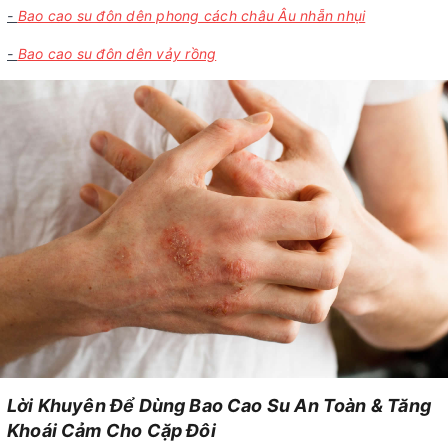
-
Bao cao su đôn dên phong cách châu Âu nhẵn nhụi
-
Bao cao su đôn dên vảy rồng
Lời Khuyên Để Dùng Bao Cao Su An Toàn & Tăng
Khoái Cảm Cho Cặp Đôi