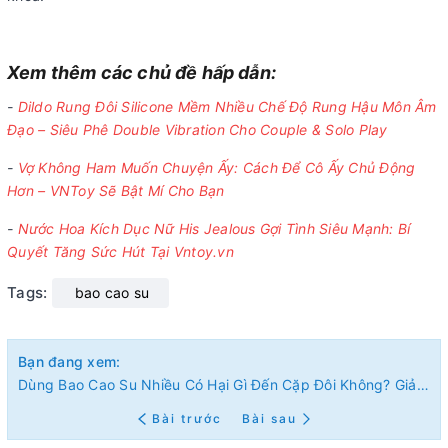
Xem thêm các chủ đề hấp dẫn:
-
Dildo Rung Đôi Silicone Mềm Nhiều Chế Độ Rung Hậu Môn Âm
Đạo – Siêu Phê Double Vibration Cho Couple & Solo Play
-
Vợ Không Ham Muốn Chuyện Ấy: Cách Để Cô Ấy Chủ Động
Hơn – VNToy Sẽ Bật Mí Cho Bạn
-
Nước Hoa Kích Dục Nữ His Jealous Gợi Tình Siêu Mạnh: Bí
Quyết Tăng Sức Hút Tại Vntoy.vn
Tags:
bao cao su
Bạn đang xem:
Dùng Bao Cao Su Nhiều Có Hại Gì Đến Cặp Đôi Không? Giải Đáp Chi Tiết Từ Chuyên Gia
Bài trước
Bài sau