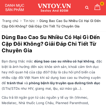
0
Trang chủ
Tin tức
Dùng Bao Cao Su Nhiều Có Hại Gì Đến
Cặp Đôi Không? Giải Đáp Chi Tiết Từ Chuyên Gia
Dùng Bao Cao Su Nhiều Có Hại Gì Đến
Cặp Đôi Không? Giải Đáp Chi Tiết Từ
Chuyên Gia
Bạn đang thắc mắc
dùng bao cao su nhiều có hại không
, đặc
biệt là ảnh hưởng đến sức khỏe sinh sản, khoái cảm tình dục
hay mối quan hệ của cặp đôi? Đây là câu hỏi phổ biến của
nhiều cặp đôi Việt Nam khi sử dụng bao cao su thường xuyên
để
tránh thai
và
phòng bệnh lây truyền qua đường tình dục
(STIs/STDs như HIV, giang mai, lậu, sùi mào gà...).
Câu trả lời ngắn gọn từ các nguồn y tế uy tín (Vinmec,
Medlatec, Nhà thuốc Long Châu, Planned Parenthood,