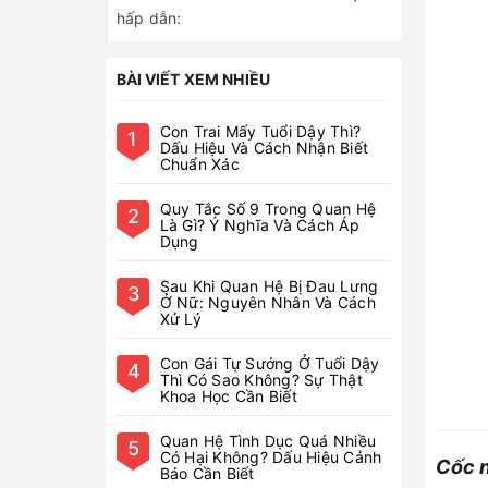
hấp dẫn:
BÀI VIẾT XEM NHIỀU
Con Trai Mấy Tuổi Dậy Thì?
1
Dấu Hiệu Và Cách Nhận Biết
Chuẩn Xác
Quy Tắc Số 9 Trong Quan Hệ
2
Là Gì? Ý Nghĩa Và Cách Áp
Dụng
Sau Khi Quan Hệ Bị Đau Lưng
3
Ở Nữ: Nguyên Nhân Và Cách
Xử Lý
Con Gái Tự Sướng Ở Tuổi Dậy
4
Thì Có Sao Không? Sự Thật
Khoa Học Cần Biết
Quan Hệ Tình Dục Quá Nhiều
5
Có Hại Không? Dấu Hiệu Cảnh
Cốc n
Báo Cần Biết