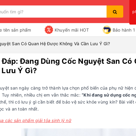
p
e tên sản phẩm
Khuyến mãi HOT
Bảo hành 1 
guyệt San Có Quan Hệ Được Không Và Cần Lưu Ý Gì?
i Đáp: Đang Dùng Cốc Nguyệt San Có
Bạn chưa xem sản phẩm nào
 Lưu Ý Gì?
yệt san ngày càng trở thành lựa chọn phổ biến của phụ nữ hiện đại
. Tuy nhiên, nhiều chị em vẫn thắc mắc:
“Khi đang sử dụng cốc n
hể, thì có lưu ý gì cần biết để bảo vệ sức khỏe vùng kín? Bài viế
ọc và an toàn nhất.
a các sản phẩm giải tỏa sinh lý nữ