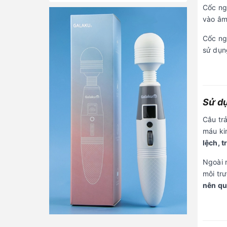
Cốc ng
vào âm
Cốc ngu
sử dụn
Sử dụ
Câu trả
máu ki
lệch, 
Ngoài 
môi trư
nên qu