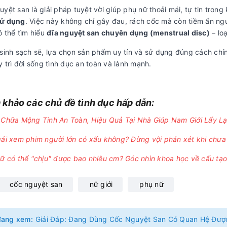
yệt san là giải pháp tuyệt vời giúp phụ nữ thoải mái, tự tin tron
sử dụng
. Việc này không chỉ gây đau, rách cốc mà còn tiềm ẩn n
ó thể tìm hiểu
đĩa nguyệt san chuyên dụng (menstrual disc)
– loạ
 sinh sạch sẽ, lựa chọn sản phẩm uy tín và sử dụng đúng cách chí
y trì đời sống tình dục an toàn và lành mạnh.
khảo các chủ đề tình dục hấp dẫn:
Chữa Mộng Tinh An Toàn, Hiệu Quả Tại Nhà Giúp Nam Giới Lấy L
ái xem phim người lớn có xấu không? Đừng vội phán xét khi chưa 
ữ có thể "chịu" được bao nhiêu cm? Góc nhìn khoa học về cấu tạo 
cốc nguyệt san
nữ giới
phụ nữ
đang xem: