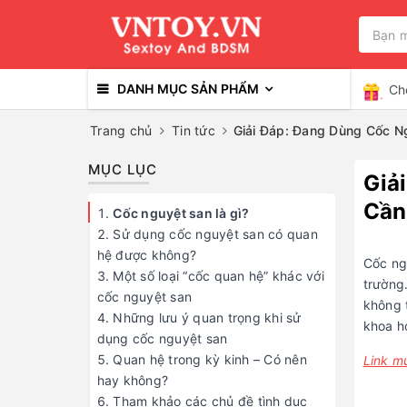
DANH MỤC SẢN PHẨM
Ch
Trang chủ
Tin tức
Giải Đáp: Đang Dùng Cốc N
MỤC LỤC
Giả
Cần
Cốc nguyệt san là gì?
Sử dụng cốc nguyệt san có quan
hệ được không?
Cốc ngu
Một số loại “cốc quan hệ” khác với
trường
cốc nguyệt san
không t
Những lưu ý quan trọng khi sử
khoa h
dụng cốc nguyệt san
Quan hệ trong kỳ kinh – Có nên
Link mu
hay không?
Tham khảo các chủ đề tình dục