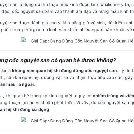
uyệt san là dụng cụ thu thập máu kinh được làm từ silicone y tế, 
 đạo, cốc nguyệt san bám vào thành âm đạo và hứng máu kinh th
yệt san được đánh giá cao vì khả năng giữ vệ sinh, tiết kiệm chi p
g cốc trong thời gian có kinh vẫn khiến nhiều người băn khoăn về 
ng cốc nguyệt san có quan hệ được không?
 lời là
không nên quan hệ khi đang dùng cốc nguyệt san
. Lý do 
nh, nên khi quan hệ, dương vật sẽ va chạm trực tiếp vào cốc, gâ
tràn máu ra ngoài
.
ra, khi quan hệ trong kỳ kinh nguyệt, nguy cơ
nhiễm trùng và viê
ờng thuận lợi cho vi khuẩn phát triển. Vì vậy, dù cốc nguyệt san
an hệ khi đang sử dụng
.