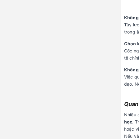
Không 
Tùy lư
trong 
Chọn k
Cốc ngu
tế chín
Không 
Việc q
đạo. N
Quan 
Nhiều 
học
. T
hoặc v
Nếu vẫ