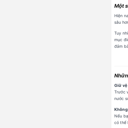
Một s
Hiện na
sâu hơ
Tuy nh
mục đí
đảm bả
Những
Giữ vệ 
Trước 
nước sô
Không 
Nếu bạ
có thể