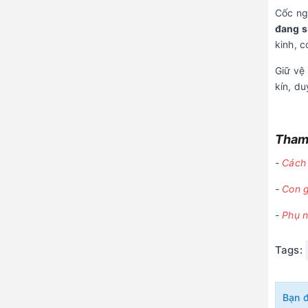
Cốc ngu
đang 
kinh, c
Giữ vệ
kín, du
Tham 
-
Cách 
-
Con g
-
Phụ n
Tags:
Bạn 