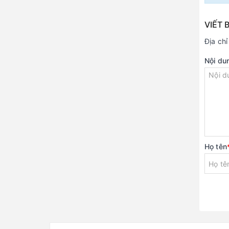
VIẾT 
Địa ch
Nội du
Họ tên