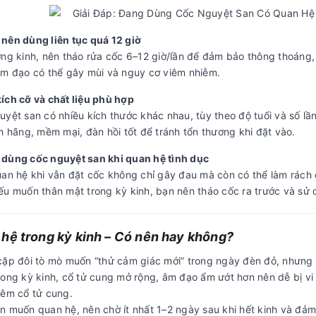
nên dùng liên tục quá 12 giờ
ợng kinh, nên tháo rửa cốc 6–12 giờ/lần để đảm bảo thông thoáng, 
âm đạo có thể gây mùi và nguy cơ viêm nhiễm.
ích cỡ và chất liệu phù hợp
yệt san có nhiều kích thước khác nhau, tùy theo độ tuổi và số lần
h hãng, mềm mại, đàn hồi tốt để tránh tổn thương khi đặt vào.
dùng cốc nguyệt san khi quan hệ tình dục
uan hệ khi vẫn đặt cốc không chỉ gây đau mà còn có thể làm rách
ếu muốn thân mật trong kỳ kinh, bạn nên tháo cốc ra trước và sử
hệ trong kỳ kinh – Có nên hay không?
cặp đôi tò mò muốn “thử cảm giác mới” trong ngày đèn đỏ, nhưng
rong kỳ kinh, cổ tử cung mở rộng, âm đạo ẩm ướt hơn nên dễ bị v
iêm cổ tử cung.
n muốn quan hệ, nên chờ ít nhất 1–2 ngày sau khi hết kinh và đảm