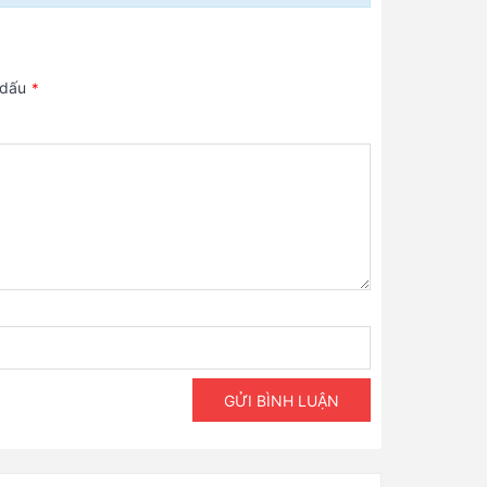
 dấu
*
GỬI BÌNH LUẬN