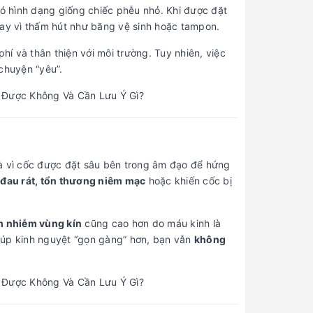
có hình dạng giống chiếc phễu nhỏ. Khi được đặt
ay vì thấm hút như băng vệ sinh hoặc tampon.
hí và thân thiện với môi trường. Tuy nhiên, việc
chuyện “yêu”.
là vì cốc được đặt sâu bên trong âm đạo để hứng
y
đau rát, tổn thương niêm mạc
hoặc khiến cốc bị
m nhiễm vùng kín
cũng cao hơn do máu kinh là
 giúp kinh nguyệt “gọn gàng” hơn, bạn vẫn
không