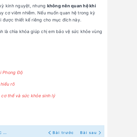
g kỳ kinh nguyệt, nhưng
không nên quan hệ khi
guy cơ viêm nhiễm. Nếu muốn quan hệ trong kỳ
i được thiết kế riêng cho mục đích này.
nh là chìa khóa giúp chị em bảo vệ sức khỏe vùng
ại Phong Độ
hiểu rõ
cơ thể và sức khỏe sinh lý
Giải Đáp: Đang Dùng Cốc Nguyệt San Có Quan Hệ Được Không Và Cần Lưu Ý Gì?
Bài trước
Bài sau