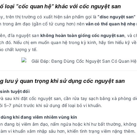
ố loại “cốc quan hệ” khác với cốc nguyệt san
y, trên thị trường có xuất hiện sản phẩm gọi là
“disc nguyệt san”
n trong âm đạo (gần cổ tử cung hơn) nên
vẫn có thể quan hệ nhẹ
iên, đĩa nguyệt san
không hoàn toàn giống cốc nguyệt san
, và c
ch đó. Nếu chị em muốn quan hệ trong kỳ kinh, hãy tìm hiểu kỹ v
o chất lượng y tế.
 lưu ý quan trọng khi sử dụng cốc nguyệt san
sinh tuyệt đối
và sau khi đặt cốc nguyệt san, cần rửa tay sạch bằng xà phòng di
i 5–7 phút trước khi sử dụng để loại bỏ vi khuẩn.
dùng khi đang viêm nhiễm vùng kín
n đang bị viêm âm đạo, nấm ngứa hoặc khí hư bất thường, không
 làm vi khuẩn xâm nhập sâu hơn, khiến tình trạng viêm nặng thêm.