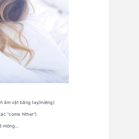
ích âm vật bằng tay/miệng)
ác “come hither”)
 kê mông…