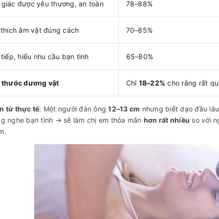
giác được yêu thương, an toàn
78–88%
 thích âm vật đúng cách
70–85%
 tiếp, hiểu nhu cầu bạn tình
65–80%
 thước dương vật
Chỉ
18–22%
cho rằng rất qu
n từ thực tế
: Một người đàn ông
12–13 cm
nhưng biết dạo đầu lâu,
ắng nghe bạn tình → sẽ làm chị em thỏa mãn
hơn rất nhiều
so với n
m.