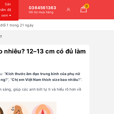
Sản
0
0364561363
hẩm đã
Hỗ trợ mua hàng
xem
đổi 1 trong 21 ngày
?
o nhiêu? 12–13 cm có đủ làm
u: “
Kích thước âm đạo trung bình của phụ nữ
ông
?”, “
Chị em Việt Nam thích size bao nhiêu
?”.
m sàng, giúp các anh bớt tự ti và hiểu rõ hơn về