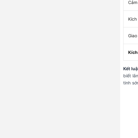
Cảm 
Kích
Giao
Kích
Kết luậ
biết l
tinh sớ