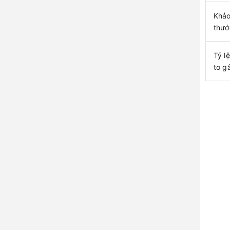
Khảo
thướ
Tỷ l
to g