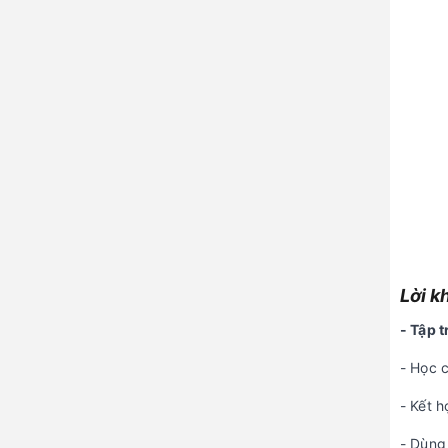
Lời k
- Tập 
- Học 
- Kết 
- Dùn