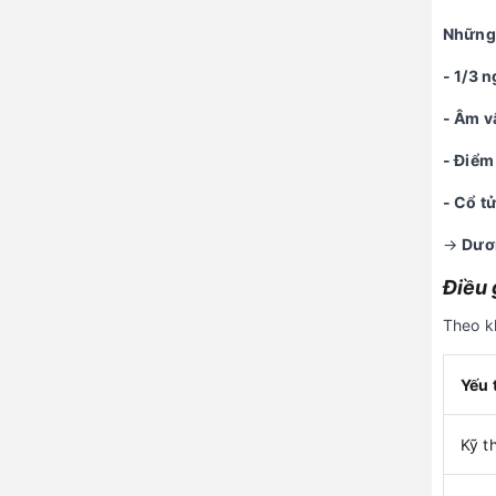
Những 
- 1/3 
- Âm v
- Điểm
- Cổ t
→
Dươn
Điều 
Theo kh
Yếu 
Kỹ t