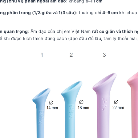
ộng (chu vi) phần ngoài âm đạo
: khoảng
9–11 cm
ộng phần trong (1/3 giữa và 1/3 sâu)
: thường chỉ
4–6 cm
khi chưa 
ận quan trọng
: Âm đạo của chị em Việt Nam
rất co giãn và thích n
 khi được kích thích đúng cách (dạo đầu đủ lâu, tâm lý thoải mái, 