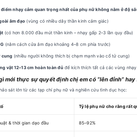
điểm nhạy cảm quan trọng nhất của phụ nữ không nằm ở độ sâ
ngoài âm đạo
(vùng có nhiều dây thần kinh cảm giác)
ật
(có hơn 8.000 đầu mút thần kinh – nhạy gấp 2–3 lần quy đầu)
 G
(nằm cách cửa âm đạo khoảng 4–8 cm phía trước)
ử cung
(nhiều người không thích bị chạm mạnh vào cổ tử cung)
g vật 12–13 cm hoàn toàn đủ
để kích thích tất cả các vùng nhạ
gì mới thực sự quyết định chị em có “lên đỉnh” ha
ảo sát lớn từ các tạp chí phụ nữ và nghiên cứu tình dục học:
tố
Tỷ lệ phụ nữ cho rằng rất 
huật & thời gian dạo đầu
85–92%