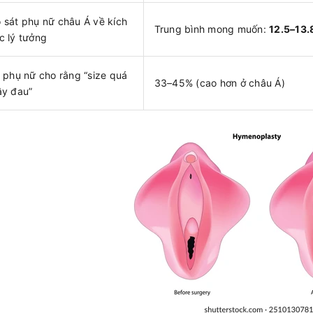
 sát phụ nữ châu Á về kích
Trung bình mong muốn:
12.5–13.
c lý tưởng
ệ phụ nữ cho rằng “size quá
33–45% (cao hơn ở châu Á)
ây đau”