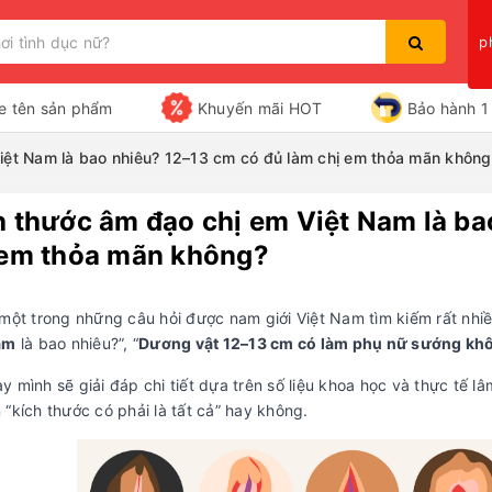
p
e tên sản phẩm
Khuyến mãi HOT
Bảo hành 1 
iệt Nam là bao nhiêu? 12–13 cm có đủ làm chị em thỏa mãn không
h thước âm đạo chị em Việt Nam là ba
Bạn chưa xem sản phẩm nào
 em thỏa mãn không?
một trong những câu hỏi được nam giới Việt Nam tìm kiếm rất nhiề
am
là bao nhiêu?”, “
Dương vật 12–13 cm có làm phụ nữ sướng kh
 mình sẽ giải đáp chi tiết dựa trên số liệu khoa học và thực tế lâ
“kích thước có phải là tất cả” hay không.