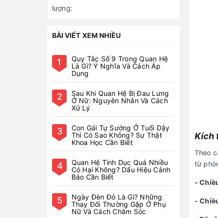
lượng:
BÀI VIẾT XEM NHIỀU
Quy Tắc Số 9 Trong Quan Hệ
1
Là Gì? Ý Nghĩa Và Cách Áp
Dụng
Sau Khi Quan Hệ Bị Đau Lưng
2
Ở Nữ: Nguyên Nhân Và Cách
Xử Lý
Con Gái Tự Sướng Ở Tuổi Dậy
3
Thì Có Sao Không? Sự Thật
Kích 
Khoa Học Cần Biết
Theo c
Quan Hệ Tình Dục Quá Nhiều
từ phò
4
Có Hại Không? Dấu Hiệu Cảnh
Báo Cần Biết
- Chiề
Ngày Đèn Đỏ Là Gì? Những
5
- Chiề
Thay Đổi Thường Gặp Ở Phụ
Nữ Và Cách Chăm Sóc