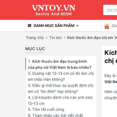
DANH MỤC SẢN PHẨM
Ch
Trang chủ
Tin tức
Kích thước âm đạo chị em V
MỤC LỤC
Kíc
chị
Kích thước âm đạo trung bình
của phụ nữ Việt Nam là bao nhiêu?
Dương vật 12–13 cm có đủ làm chị
Đây là 
em thỏa mãn không?
Việt N
Điều gì mới thực sự quyết định chị
em có “lên đỉnh” hay không?
Hôm nay
Lời khuyên dành cho các anh size
chuyện 
12–13 cm
Tóm tắt cuối cùng
Tham khảo các bài viết chất