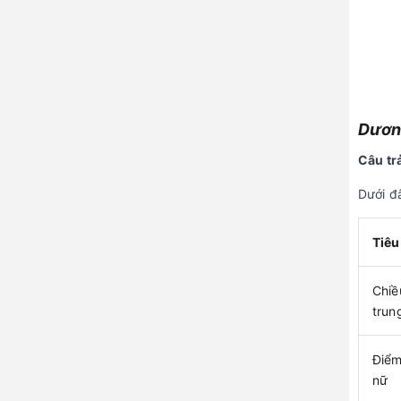
Dương
Câu tr
Dưới đâ
Tiêu
Chiề
trun
Điểm
nữ