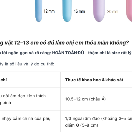
 vật 12–13 cm có đủ làm chị em thỏa mãn không?
ả lời ngắn gọn và rõ ràng: HOÀN TOÀN ĐỦ – thậm chí là size rất l
y là số liệu và lý do cụ thể:
 chí
Thực tế khoa học & khảo sát
u dài âm đạo kích thích
10.5–12 cm (châu Á)
g bình
 nhạy cảm chính của phụ
1/3 ngoài âm đạo (khoảng 3–5 c
điểm G (5–8 cm)