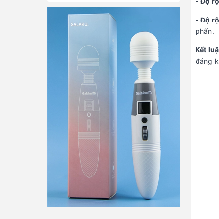
- Độ r
- Độ r
phấn.
Kết lu
đáng kể