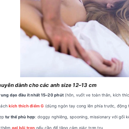
huyên dành cho các anh size 12–13 cm
trung dạo đầu ít nhất 15–20 phút
(hôn, vuốt ve toàn thân, kích th
cách
kích thích điểm G
(dùng ngón tay cong lên phía trước, động t
hợp
tư thế phù hợp
: doggy nghiêng, spooning, missionary với gối
g thêm
gel bôi trơn
nếu cần để tăng cảm giác trơn tru