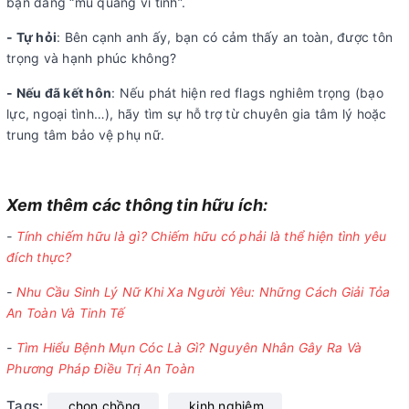
bạn đang “mù quáng vì tình”.
- Tự hỏi
: Bên cạnh anh ấy, bạn có cảm thấy an toàn, được tôn
trọng và hạnh phúc không?
- Nếu đã kết hôn
: Nếu phát hiện red flags nghiêm trọng (bạo
lực, ngoại tình…), hãy tìm sự hỗ trợ từ chuyên gia tâm lý hoặc
trung tâm bảo vệ phụ nữ.
Xem thêm các thông tin hữu ích:
-
Tính chiếm hữu là gì? Chiếm hữu có phải là thể hiện tình yêu
đích thực?
-
Nhu Cầu Sinh Lý Nữ Khi Xa Người Yêu: Những Cách Giải Tỏa
An Toàn Và Tinh Tế
-
Tìm Hiểu Bệnh Mụn Cóc Là Gì? Nguyên Nhân Gây Ra Và
Phương Pháp Điều Trị An Toàn
Tags:
chọn chồng
kinh nghiệm