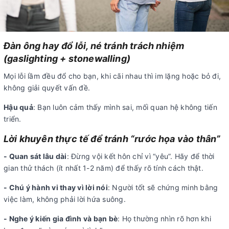
Đàn ông hay đổ lỗi, né tránh trách nhiệm
(gaslighting + stonewalling)
Mọi lỗi lầm đều đổ cho bạn, khi cãi nhau thì im lặng hoặc bỏ đi,
không giải quyết vấn đề.
Hậu quả
: Bạn luôn cảm thấy mình sai, mối quan hệ không tiến
triển.
Lời khuyên thực tế để tránh “rước họa vào thân”
- Quan sát lâu dài
: Đừng vội kết hôn chỉ vì “yêu”. Hãy để thời
gian thử thách (ít nhất 1-2 năm) để thấy rõ tính cách thật.
- Chú ý hành vi thay vì lời nói
: Người tốt sẽ chứng minh bằng
việc làm, không phải lời hứa suông.
- Nghe ý kiến gia đình và bạn bè
: Họ thường nhìn rõ hơn khi