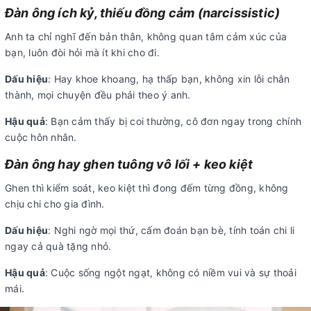
Đàn ông ích kỷ, thiếu đồng cảm (narcissistic)
Anh ta chỉ nghĩ đến bản thân, không quan tâm cảm xúc của
bạn, luôn đòi hỏi mà ít khi cho đi.
Dấu hiệu
: Hay khoe khoang, hạ thấp bạn, không xin lỗi chân
thành, mọi chuyện đều phải theo ý anh.
Hậu quả
: Bạn cảm thấy bị coi thường, cô đơn ngay trong chính
cuộc hôn nhân.
Đàn ông hay ghen tuông vô lối + keo kiệt
Ghen thì kiểm soát, keo kiệt thì đong đếm từng đồng, không
chịu chi cho gia đình.
Dấu hiệu
: Nghi ngờ mọi thứ, cấm đoán bạn bè, tính toán chi li
ngay cả quà tặng nhỏ.
Hậu quả
: Cuộc sống ngột ngạt, không có niềm vui và sự thoải
mái.