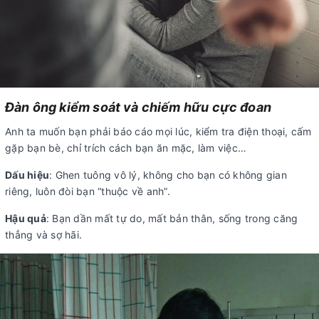
Đàn ông kiểm soát và chiếm hữu cực đoan
Anh ta muốn bạn phải báo cáo mọi lúc, kiểm tra điện thoại, cấm
gặp bạn bè, chỉ trích cách bạn ăn mặc, làm việc…
Dấu hiệu
: Ghen tuông vô lý, không cho bạn có không gian
riêng, luôn đòi bạn “thuộc về anh”.
Hậu quả
: Bạn dần mất tự do, mất bản thân, sống trong căng
thẳng và sợ hãi.