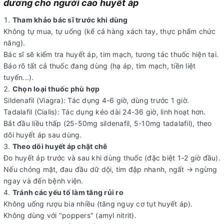
dương cho người cao huyết áp
Tham khảo bác sĩ trước khi dùng
Không tự mua, tự uống (kể cả hàng xách tay, thực phẩm chức
năng).
Bác sĩ sẽ kiểm tra huyết áp, tim mạch, tương tác thuốc hiện tại.
Báo rõ tất cả thuốc đang dùng (hạ áp, tim mạch, tiền liệt
tuyến...).
Chọn loại thuốc phù hợp
Sildenafil (Viagra): Tác dụng 4-6 giờ, dùng trước 1 giờ.
Tadalafil (Cialis): Tác dụng kéo dài 24-36 giờ, linh hoạt hơn.
Bắt đầu liều thấp (25-50mg sildenafil, 5-10mg tadalafil), theo
dõi huyết áp sau dùng.
Theo dõi huyết áp chặt chẽ
Đo huyết áp trước và sau khi dùng thuốc (đặc biệt 1-2 giờ đầu).
Nếu chóng mặt, đau đầu dữ dội, tim đập nhanh, ngất → ngừng
ngay và đến bệnh viện.
Tránh các yếu tố làm tăng rủi ro
Không uống rượu bia nhiều (tăng nguy cơ tụt huyết áp).
Không dùng với "poppers" (amyl nitrit).