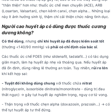
"thân thiện" hơn như: thuốc ức chế men chuyển (ACE), ARB
(Losartan, Valsartan), chẹn kênh canxi, chẹn alpha... Những loại
này ít ảnh hưởng sinh lý, thậm chí cải thiện chức năng tình dục.
Người cao huyết áp có dùng được thuốc cương
dương không?
Có thể dùng
, nhưng
chỉ khi huyết áp đã được kiểm soát tốt
(thường <140/90 mmHg) và
phải có chỉ định của bác sĩ
.
Các thuốc ức chế PDE5 (như sildenafil, tadalafil...) có tác dụng
giãn mạch, làm hạ huyết áp nhẹ và thoáng qua. Nếu huyết áp
đã ổn định, dùng riêng lẻ thường an toàn. Tuy nhiên,
rủi ro lớn
khi kết hợp sai:
- Tuyệt đối không dùng chung
với thuốc chứa
nitrat
(nitroglycerin, isosorbide dinitrate/mononitrate - dùng trị đau
thắt ngực) → gây tụt huyết áp nghiêm trọng, nguy cơ tử vong.
- Thận trọng với thuốc chẹn alpha (doxazosin, prazosin...) → có
thể tụt huyết áp tư thế đứng.