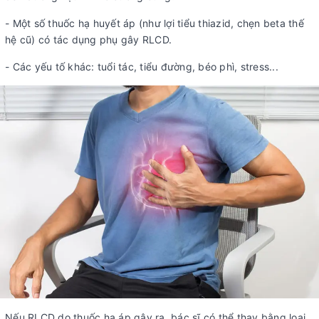
- Một số thuốc hạ huyết áp (như lợi tiểu thiazid, chẹn beta thế
hệ cũ) có tác dụng phụ gây RLCD.
- Các yếu tố khác: tuổi tác, tiểu đường, béo phì, stress...
Nếu RLCD do thuốc hạ áp gây ra, bác sĩ có thể thay bằng loại