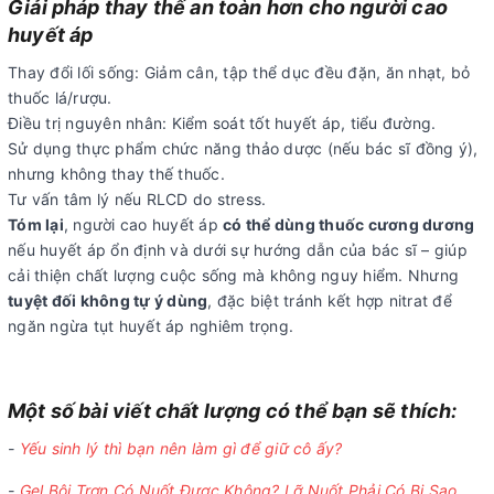
Giải pháp thay thế an toàn hơn cho người cao
huyết áp
Thay đổi lối sống: Giảm cân, tập thể dục đều đặn, ăn nhạt, bỏ
thuốc lá/rượu.
Điều trị nguyên nhân: Kiểm soát tốt huyết áp, tiểu đường.
Sử dụng thực phẩm chức năng thảo dược (nếu bác sĩ đồng ý),
nhưng không thay thế thuốc.
Tư vấn tâm lý nếu RLCD do stress.
Tóm lại
, người cao huyết áp
có thể dùng thuốc cương dương
nếu huyết áp ổn định và dưới sự hướng dẫn của bác sĩ – giúp
cải thiện chất lượng cuộc sống mà không nguy hiểm. Nhưng
tuyệt đối không tự ý dùng
, đặc biệt tránh kết hợp nitrat để
ngăn ngừa tụt huyết áp nghiêm trọng.
Một số bài viết chất lượng có thể bạn sẽ thích:
-
Yếu sinh lý thì bạn nên làm gì để giữ cô ấy?
-
Gel Bôi Trơn Có Nuốt Được Không? Lỡ Nuốt Phải Có Bị Sao