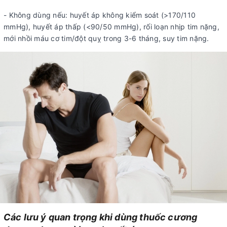
- Không dùng nếu: huyết áp không kiểm soát (>170/110
mmHg), huyết áp thấp (<90/50 mmHg), rối loạn nhịp tim nặng,
mới nhồi máu cơ tim/đột quỵ trong 3-6 tháng, suy tim nặng.
Các lưu ý quan trọng khi dùng thuốc cương