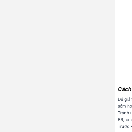
Cách 
Để giảm
sớm hơn
Tránh 
B6, om
Trước 