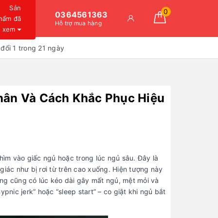
Sản
0
0364561363
hẩm đã
Hỗ trợ mua hàng
xem
đổi 1 trong 21 ngày
MỤC LỤC
Nhân Và Cách Khắc Phục Hiệu
Ngủ hay bị giật mình là gì?
Nguyên nhân khiến bạn ngủ hay
bị giật mình
Giật mình khi ngủ do bệnh lý có
chìm vào giấc ngủ hoặc trong lúc ngủ sâu. Đây là
đáng lo?
giác như bị rơi từ trên cao xuống. Hiện tượng này
Giật mình khi ngủ ở trẻ em có
hưng cũng có lúc kéo dài gây mất ngủ, mệt mỏi và
nguy hiểm không?
pnic jerk” hoặc “sleep start” – co giật khi ngủ bắt
Có nên lo lắng khi ngủ hay bị giật
mình?
Cách khắc phục hiệu quả tình