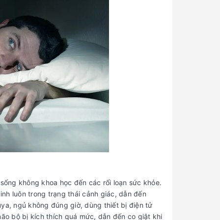
trạng ngủ hay bị giật mình
Bài tập giúp giảm giật mình khi
ngủ
Mẹo giúp ngủ sâu hơn, hạn chế co
giật ban đêm
Khi nào cần gặp bác sĩ?
Tổng kết về tình trạng ngủ hay
bị giật mình
Xem thêm các thông tin hữu ích:
BÀI VIẾT XEM NHIỀU
Con Trai Mấy Tuổi Dậy Thì?
1
Dấu Hiệu Và Cách Nhận Biết
Chuẩn Xác
i sống không khoa học đến các rối loạn sức khỏe.
Quy Tắc Số 9 Trong Quan Hệ
2
Là Gì? Ý Nghĩa Và Cách Áp
inh luôn trong trạng thái cảnh giác, dẫn đến
Dụng
ya, ngủ không đúng giờ, dùng thiết bị điện tử
ão bộ bị kích thích quá mức, dẫn đến co giật khi
Sau Khi Quan Hệ Bị Đau Lưng