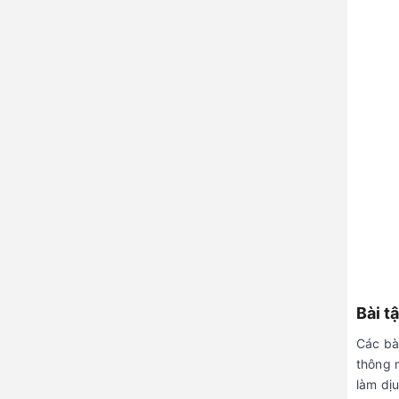
Bài t
Các bà
thông m
làm dịu