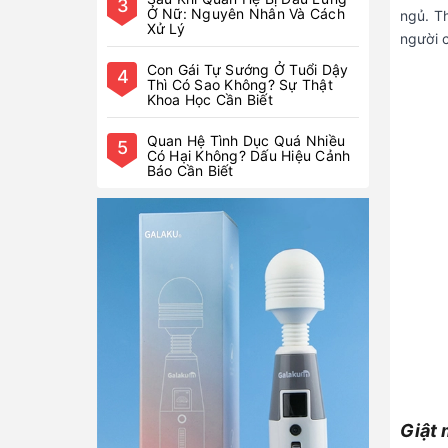
ngủ. T
người c
Giật 