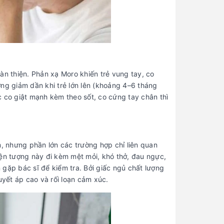
oàn thiện. Phản xạ Moro khiến trẻ vung tay, co
ng giảm dần khi trẻ lớn lên (khoảng 4–6 tháng
ặc co giật mạnh kèm theo sốt, co cứng tay chân thì
m, nhưng phần lớn các trường hợp chỉ liên quan
iện tượng này đi kèm mệt mỏi, khó thở, đau ngực,
gặp bác sĩ để kiểm tra. Bởi giấc ngủ chất lượng
uyết áp cao và rối loạn cảm xúc.