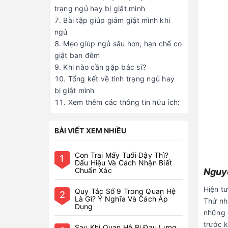
Nguyê
Hiện t
Thứ nhấ
những 
trước k