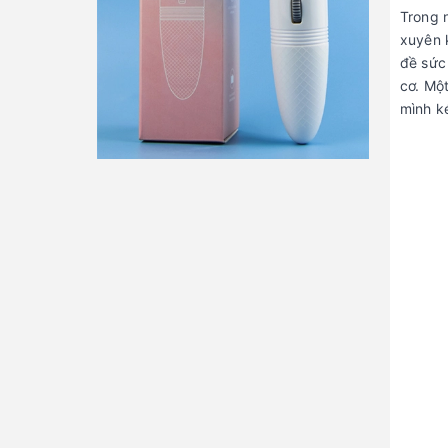
Trong n
xuyên 
đề sức 
cơ. Mộ
mình k