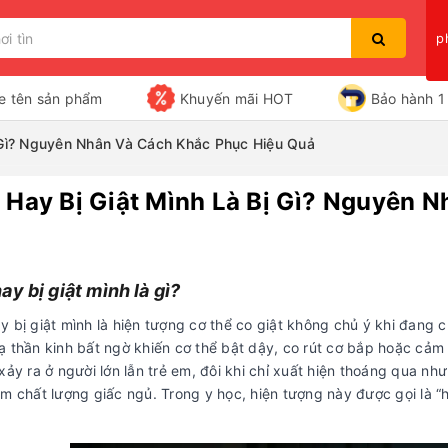
p
e tên sản phẩm
Khuyến mãi HOT
Bảo hành 1 
 Gì? Nguyên Nhân Và Cách Khắc Phục Hiệu Quả
 Hay Bị Giật Mình Là Bị Gì? Nguyên 
Bạn chưa xem sản phẩm nào
ả
ay bị giật mình là gì?
 bị giật mình là hiện tượng cơ thể co giật không chủ ý khi đang 
 thần kinh bất ngờ khiến cơ thể bật dậy, co rút cơ bắp hoặc cảm 
xảy ra ở người lớn lẫn trẻ em, đôi khi chỉ xuất hiện thoáng qua n
m chất lượng giấc ngủ. Trong y học, hiện tượng này được gọi là “hy