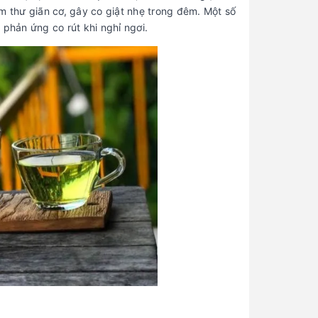
3
Ở Nữ: Nguyên Nhân Và Cách
m thư giãn cơ, gây co giật nhẹ trong đêm. Một số
Xử Lý
 phản ứng co rút khi nghỉ ngơi.
Con Gái Tự Sướng Ở Tuổi Dậy
4
Thì Có Sao Không? Sự Thật
Khoa Học Cần Biết
Quan Hệ Tình Dục Quá Nhiều
5
Có Hại Không? Dấu Hiệu Cảnh
Báo Cần Biết