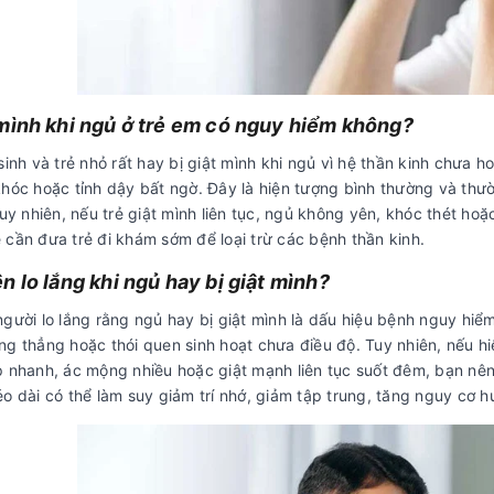
mình khi ngủ ở trẻ em có nguy hiểm không?
sinh và trẻ nhỏ rất hay bị giật mình khi ngủ vì hệ thần kinh chưa h
khóc hoặc tỉnh dậy bất ngờ. Đây là hiện tượng bình thường và thườ
Tuy nhiên, nếu trẻ giật mình liên tục, ngủ không yên, khóc thét ho
 cần đưa trẻ đi khám sớm để loại trừ các bệnh thần kinh.
n lo lắng khi ngủ hay bị giật mình?
người lo lắng rằng ngủ hay bị giật mình là dấu hiệu bệnh nguy hiể
ng thẳng hoặc thói quen sinh hoạt chưa điều độ. Tuy nhiên, nếu h
p nhanh, ác mộng nhiều hoặc giật mạnh liên tục suốt đêm, bạn nên 
o dài có thể làm suy giảm trí nhớ, giảm tập trung, tăng nguy cơ h