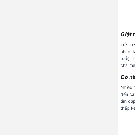
Giật 
Trẻ sơ 
chân, 
tuổi). 
cha mẹ
Có nê
Nhiều 
đến că
tim đậ
thấp ké