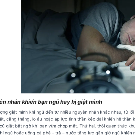
n nhân khiến bạn ngủ hay bị giật mình
ượng giật mình khi ngủ đến từ nhiều nguyên nhân khác nhau, từ lố
t, căng thẳng, lo âu hoặc áp lực tinh thần kéo dài khiến hệ thần k
cú giật bất ngờ khi bạn vừa chợp mắt. Thứ hai, thói quen thức khu
hi ngủ hoặc uống cà phê – trà – nước tăng lực gần giờ ngủ khiến n