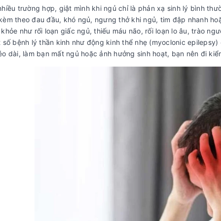
hiều trường hợp, giật mình khi ngủ chỉ là phản xạ sinh lý bình th
kèm theo đau đầu, khó ngủ, ngưng thở khi ngủ, tim đập nhanh hoặ
khỏe như rối loạn giấc ngủ, thiếu máu não, rối loạn lo âu, trào ng
t số bệnh lý thần kinh như động kinh thể nhẹ (myoclonic epilepsy)
éo dài, làm bạn mất ngủ hoặc ảnh hưởng sinh hoạt, bạn nên đi kiể