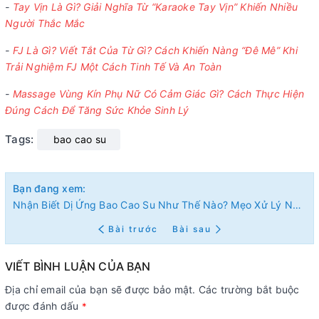
-
Tay Vịn Là Gì? Giải Nghĩa Từ “Karaoke Tay Vịn” Khiến Nhiều
Người Thắc Mắc
-
FJ Là Gì? Viết Tắt Của Từ Gì? Cách Khiến Nàng “Đê Mê” Khi
Trải Nghiệm FJ Một Cách Tinh Tế Và An Toàn
-
Massage Vùng Kín Phụ Nữ Có Cảm Giác Gì? Cách Thực Hiện
Đúng Cách Để Tăng Sức Khỏe Sinh Lý
Tags:
bao cao su
Bạn đang xem:
Nhận Biết Dị Ứng Bao Cao Su Như Thế Nào? Mẹo Xử Lý Nhanh Và An Toàn
Bài trước
Bài sau
VIẾT BÌNH LUẬN CỦA BẠN
Địa chỉ email của bạn sẽ được bảo mật. Các trường bắt buộc
được đánh dấu
*