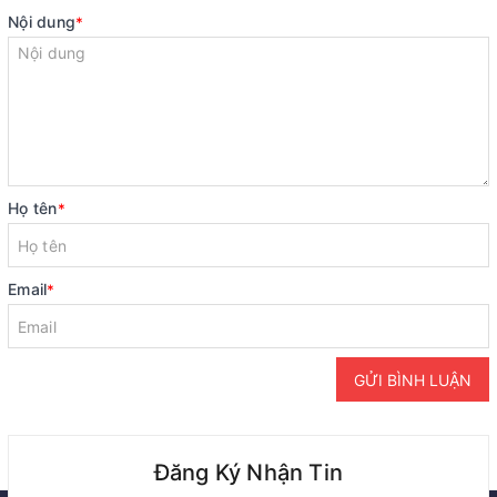
Nội dung
*
Họ tên
*
Email
*
GỬI BÌNH LUẬN
Đăng Ký Nhận Tin