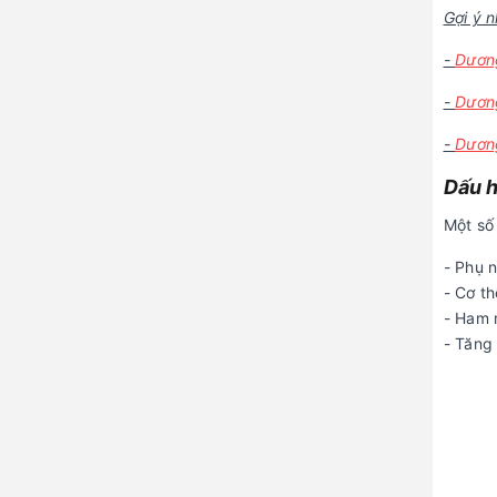
Gợi ý 
-
Dương
-
Dương
-
Dương
Dấu h
Một số
- Phụ 
- Cơ th
- Ham 
- Tăng