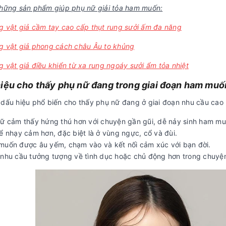
những sản phẩm giúp phụ nữ giải tỏa ham muốn:
 vật giả cầm tay cao cấp thụt rung sưởi ấm đa năng
 vật giả phong cách châu Âu to khủng
 vật giả điều khiển từ xa rung ngoáy sưởi ẩm tỏa nhiệt
iệu cho thấy phụ nữ đang trong giai đoạn ham muố
 dấu hiệu phổ biến cho thấy phụ nữ đang ở giai đoạn nhu cầu cao
nữ cảm thấy hứng thú hơn với chuyện gần gũi, dễ nảy sinh ham muố
ể nhạy cảm hơn, đặc biệt là ở vùng ngực, cổ và đùi.
muốn được âu yếm, chạm vào và kết nối cảm xúc với bạn đời.
 nhu cầu tưởng tượng về tình dục hoặc chủ động hơn trong chuyện