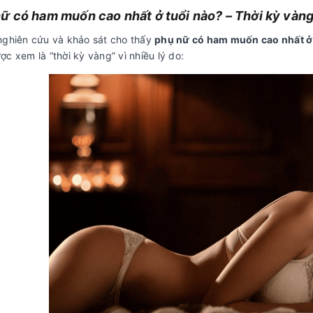
ữ có ham muốn cao nhất ở tuổi nào? – Thời kỳ vàn
nghiên cứu và khảo sát cho thấy
phụ nữ có ham muốn cao nhất ở 
c xem là “thời kỳ vàng” vì nhiều lý do: