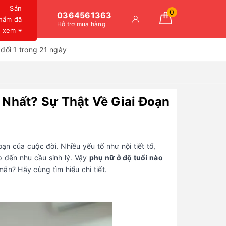
Sản
0
0364561363
hẩm đã
Hỗ trợ mua hàng
xem
đổi 1 trong 21 ngày
Nhất? Sự Thật Về Giai Đoạn
n của cuộc đời. Nhiều yếu tố như nội tiết tố,
p đến nhu cầu sinh lý. Vậy
phụ nữ ở độ tuổi nào
mãn? Hãy cùng tìm hiểu chi tiết.