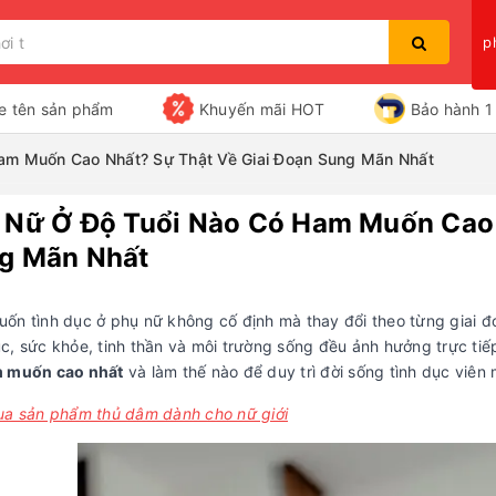
p
e tên sản phẩm
Khuyến mãi HOT
Bảo hành 1 
am Muốn Cao Nhất? Sự Thật Về Giai Đoạn Sung Mãn Nhất
 Nữ Ở Độ Tuổi Nào Có Ham Muốn Cao 
Bạn chưa xem sản phẩm nào
g Mãn Nhất
ốn tình dục ở phụ nữ không cố định mà thay đổi theo từng giai đoạ
c, sức khỏe, tinh thần và môi trường sống đều ảnh hưởng trực tiế
 muốn cao nhất
và làm thế nào để duy trì đời sống tình dục viên 
ua sản phẩm thủ dâm dành cho nữ giới