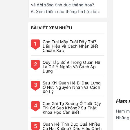
và đời sống tình dục thăng hoa?
Xem thêm các thông tin hữu ích:
BÀI VIẾT XEM NHIỀU
Con Trai Mấy Tuổi Dậy Thì?
1
Dấu Hiệu Và Cách Nhận Biết
Chuẩn Xác
Quy Tắc Số 9 Trong Quan Hệ
2
Là Gì? Ý Nghĩa Và Cách Áp
Dụng
Sau Khi Quan Hệ Bị Đau Lưng
3
Ở Nữ: Nguyên Nhân Và Cách
Xử Lý
Ham m
Con Gái Tự Sướng Ở Tuổi Dậy
4
Thì Có Sao Không? Sự Thật
Ham mu
Khoa Học Cần Biết
Những 
Quan Hệ Tình Dục Quá Nhiều
5
Có Hại Không? Dấu Hiệu Cảnh