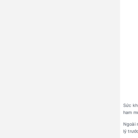
Sức kh
ham mu
Ngoài 
lý trướ