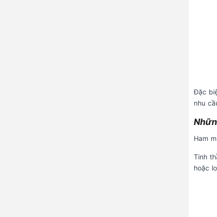
Đặc biệ
nhu cầu
Những
Ham mu
Tinh th
hoặc l