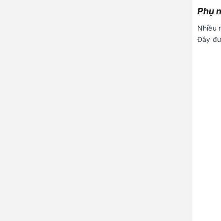
Phụ n
Nhiều 
Đây đượ