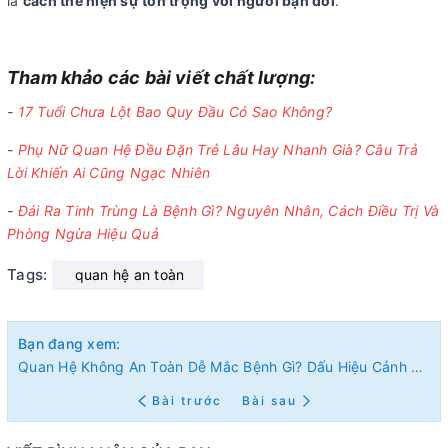
là
cách thể hiện sự tôn trọng với người bạn đời
.
Tham khảo các bài viết chất lượng:
-
17 Tuổi Chưa Lột Bao Quy Đầu Có Sao Không?
-
Phụ Nữ Quan Hệ Đều Đặn Trẻ Lâu Hay Nhanh Già? Câu Trả
Lời Khiến Ai Cũng Ngạc Nhiên
-
Đái Ra Tinh Trùng Là Bệnh Gì? Nguyên Nhân, Cách Điều Trị Và
Phòng Ngừa Hiệu Quả
Tags:
quan hệ an toàn
Bạn đang xem:
Quan Hệ Không An Toàn Dễ Mắc Bệnh Gì? Dấu Hiệu Cảnh Báo Và Thời Điểm Nên Xét Nghiệm
Bài trước
Bài sau