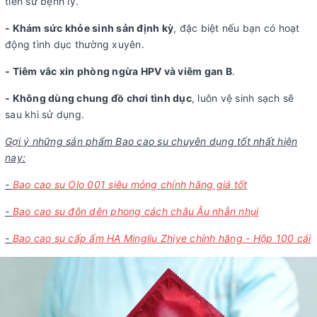
tiền sử bệnh lý.
- Khám sức khỏe sinh sản định kỳ
, đặc biệt nếu bạn có hoạt
động tình dục thường xuyên.
- Tiêm vắc xin phòng ngừa HPV và viêm gan B
.
- Không dùng chung đồ chơi tình dục
, luôn vệ sinh sạch sẽ
sau khi sử dụng.
Gợi ý những sản phẩm Bao cao su chuyên dụng tốt nhất hiện
nay:
-
Bao cao su Olo 001 siêu mỏng chính hãng giá tốt
-
Bao cao su đôn dên phong cách châu Âu nhẵn nhụi
-
Bao cao su cấp ẩm HA Mingliu Zhiye chính hãng - Hộp 100 cái