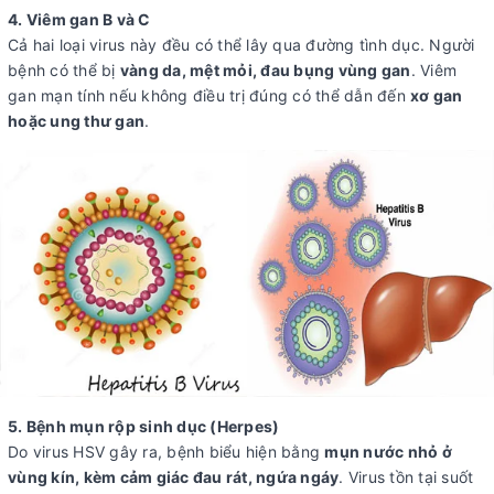
4. Viêm gan B và C
Cả hai loại virus này đều có thể lây qua đường tình dục. Người
bệnh có thể bị
vàng da, mệt mỏi, đau bụng vùng gan
. Viêm
gan mạn tính nếu không điều trị đúng có thể dẫn đến
xơ gan
hoặc ung thư gan
.
5. Bệnh mụn rộp sinh dục (Herpes)
Do virus HSV gây ra, bệnh biểu hiện bằng
mụn nước nhỏ ở
vùng kín, kèm cảm giác đau rát, ngứa ngáy
. Virus tồn tại suốt