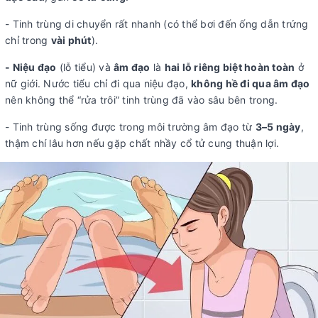
- Tinh trùng di chuyển rất nhanh (có thể bơi đến ống dẫn trứng
chỉ trong
vài phút
).
- Niệu đạo
(lỗ tiểu) và
âm đạo
là
hai lỗ riêng biệt hoàn toàn
ở
nữ giới. Nước tiểu chỉ đi qua niệu đạo,
không hề đi qua âm đạo
nên không thể “rửa trôi” tinh trùng đã vào sâu bên trong.
- Tinh trùng sống được trong môi trường âm đạo từ
3–5 ngày
,
thậm chí lâu hơn nếu gặp chất nhầy cổ tử cung thuận lợi.