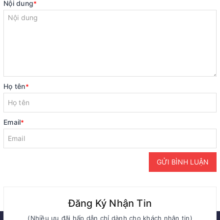
Nội dung
*
Họ tên
*
Email
*
GỬI BÌNH LUẬN
Đăng Ký Nhận Tin
(Nhiều ưu đãi hấp dẫn chỉ dành cho khách nhận tin)