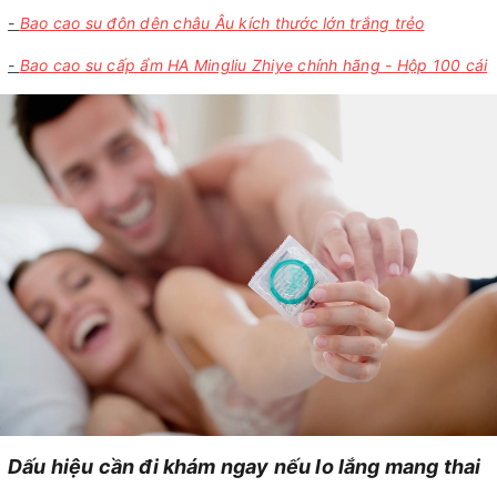
-
Bao cao su đôn dên châu Âu kích thước lớn trắng trẻo
-
Bao cao su cấp ẩm HA Mingliu Zhiye chính hãng - Hộp 100 cái
Dấu hiệu cần đi khám ngay nếu lo lắng mang thai