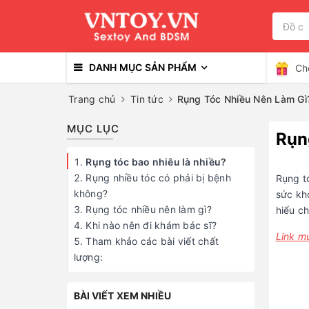
DANH MỤC SẢN PHẨM
Ch
Trang chủ
Tin tức
Rụng Tóc Nhiều Nên Làm Gì
MỤC LỤC
Rụn
Rụng tóc bao nhiêu là nhiều?
Rụng nhiều tóc có phải bị bệnh
Rụng tó
không?
sức kh
Rụng tóc nhiều nên làm gì?
hiểu ch
Khi nào nên đi khám bác sĩ?
Link m
Tham khảo các bài viết chất
lượng:
BÀI VIẾT XEM NHIỀU