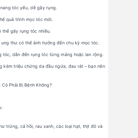
n nang tóc yếu, dễ gãy rụng.
ế quá trình mọc tóc mới.
 thể gây rụng tóc nhiều.
p, ung thư có thể ảnh hưởng đến chu kỳ mọc tóc.
g tóc, dẫn đến rụng tóc từng mảng hoặc lan rộng.
ụng kèm triệu chứng da đầu ngứa, đau rát – bạn nên
u:
ư trứng, cá hồi, rau xanh, các loại hạt, thịt đỏ và