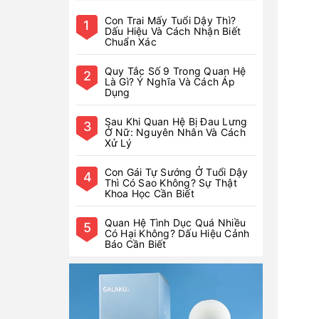
Con Trai Mấy Tuổi Dậy Thì?
1
Dấu Hiệu Và Cách Nhận Biết
Chuẩn Xác
Quy Tắc Số 9 Trong Quan Hệ
2
Là Gì? Ý Nghĩa Và Cách Áp
Dụng
Sau Khi Quan Hệ Bị Đau Lưng
3
Ở Nữ: Nguyên Nhân Và Cách
Xử Lý
Con Gái Tự Sướng Ở Tuổi Dậy
4
Thì Có Sao Không? Sự Thật
Khoa Học Cần Biết
Quan Hệ Tình Dục Quá Nhiều
5
Có Hại Không? Dấu Hiệu Cảnh
Báo Cần Biết