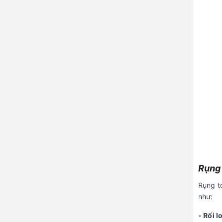
Rụng 
Rụng t
như:
- Rối l