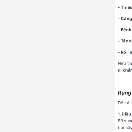
- Thiế
- Căng
- Bệnh 
- Tác 
- Rối 
Nếu tìn
đi khám
Rụng 
Để cải 
1. Điề
Bổ sun
trái c