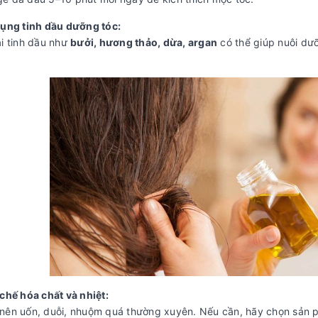
dụng tinh dầu dưỡng tóc:
ại tinh dầu như
bưởi, hương thảo, dừa, argan
có thể giúp nuôi dưỡ
 chế hóa chất và nhiệt:
nên uốn, duỗi, nhuộm quá thường xuyên. Nếu cần, hãy chọn sản p