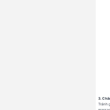
3. Chă
Tránh 
massag