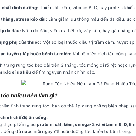
u chất dinh dưỡng:
Thiếu sắt, kẽm, vitamin B, D, hay protein khiế
 thẳng, stress kéo dài:
Làm giảm lưu thông máu đến da đầu, ức ch
lý da đầu:
Nấm da đầu, viêm da tiết bã, vảy nến, hay gàu nặng có
dụng phụ của thuốc:
Một số loại thuốc điều trị trầm cảm, huyết á
loạn tuyến giáp hoặc bệnh tự miễn:
Khi hệ miễn dịch tấn công nan
h trạng rụng tóc kéo dài trên 3 tháng, tóc mỏng đi rõ rệt hoặc r
 bác sĩ da liễu
để tìm nguyên nhân chính xác.
tóc nhiều nên làm gì?
thiện tình trạng rụng tóc, bạn có thể áp dụng những biện pháp sa
u chỉnh chế độ ăn uống:
g thực phẩm giàu
protein, sắt, kẽm, omega-3 và vitamin B, D, E
nh
ây. Uống đủ nước mỗi ngày để nuôi dưỡng tóc khỏe từ bên trong.