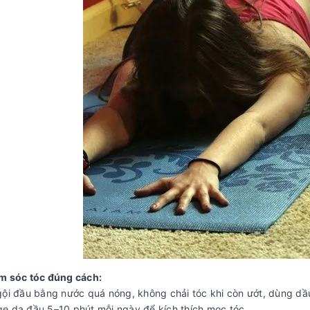
m sóc tóc đúng cách:
gội đầu bằng nước quá nóng, không chải tóc khi còn ướt, dùng dầu
e da đầu 5–10 phút mỗi ngày để kích thích mọc tóc.