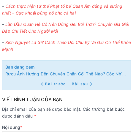
-
Cách thực hiện tư thế Phật tổ bế Quan Âm đúng và sướng
nhất – Cực khoái bùng nổ cho cả hai
-
Lần Đầu Quan Hệ Có Nên Dùng Gel Bôi Trơn? Chuyên Gia Giải
Đáp Chi Tiết Cho Người Mới
-
Kinh Nguyệt Là Gì? Cách Theo Dõi Chu Kỳ Và Giữ Cơ Thể Khỏe
Mạnh
Bạn đang xem:
Rượu Ảnh Hưởng Đến Chuyện Chăn Gối Thế Nào? Góc Nhìn Khoa Học Và Thực Tế
Bài trước
Bài sau
VIẾT BÌNH LUẬN CỦA BẠN
Địa chỉ email của bạn sẽ được bảo mật. Các trường bắt buộc
được đánh dấu
*
Nội dung
*