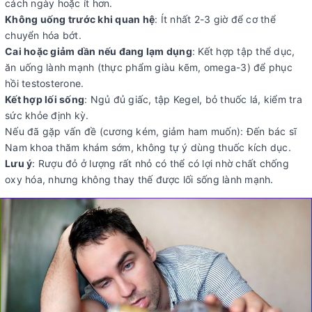
cách ngày hoặc ít hơn.
Không uống trước khi quan hệ
: Ít nhất 2-3 giờ để cơ thể
chuyển hóa bớt.
Cai hoặc giảm dần nếu đang lạm dụng
: Kết hợp tập thể dục,
ăn uống lành mạnh (thực phẩm giàu kẽm, omega-3) để phục
hồi testosterone.
Kết hợp lối sống
: Ngủ đủ giấc, tập Kegel, bỏ thuốc lá, kiểm tra
sức khỏe định kỳ.
Nếu đã gặp vấn đề (cương kém, giảm ham muốn): Đến bác sĩ
Nam khoa thăm khám sớm, không tự ý dùng thuốc kích dục.
Lưu ý
: Rượu đỏ ở lượng rất nhỏ có thể có lợi nhờ chất chống
oxy hóa, nhưng không thay thế được lối sống lành mạnh.