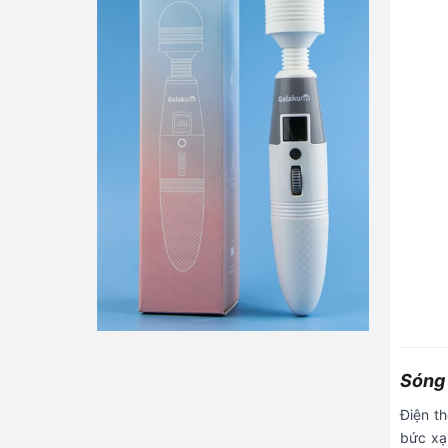
Sóng 
Điện t
bức xạ