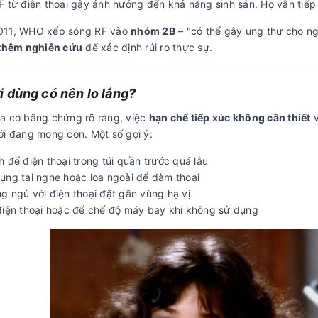
F từ điện thoại gây ảnh hưởng đến khả năng sinh sản. Họ vẫn tiếp
11, WHO xếp sóng RF vào
nhóm 2B
– "có thể gây ung thư cho ng
thêm nghiên cứu
để xác định rủi ro thực sự.
 dùng có nên lo lắng?
a có bằng chứng rõ ràng, việc
hạn chế tiếp xúc không cần thiết
v
ới đang mong con. Một số gợi ý:
 để điện thoại trong túi quần trước quá lâu
ụng tai nghe hoặc loa ngoài để đàm thoại
g ngủ với điện thoại đặt gần vùng hạ vị
điện thoại hoặc để chế độ máy bay khi không sử dụng