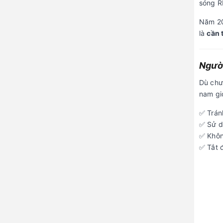
sóng R
Năm 20
là
cần 
Người
Dù chư
nam gi
✅ Tránh
✅ Sử d
✅ Khôn
✅ Tắt 