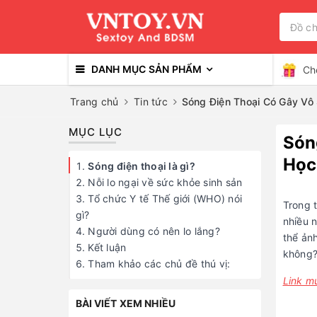
DANH MỤC SẢN PHẨM
Ch
Trang chủ
Tin tức
Sóng Điện Thoại Có Gây Vô
MỤC LỤC
Són
Học
Sóng điện thoại là gì?
Nỗi lo ngại về sức khỏe sinh sản
Tổ chức Y tế Thế giới (WHO) nói
Trong 
gì?
nhiều n
Người dùng có nên lo lắng?
thể ảnh
Kết luận
không?
Tham khảo các chủ đề thú vị:
Link m
BÀI VIẾT XEM NHIỀU