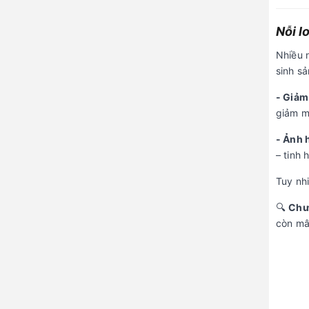
Nỗi l
Nhiều 
sinh s
- Giảm
giảm m
- Ảnh 
– tinh 
Tuy nhi
🔍
Chưa
còn mâu