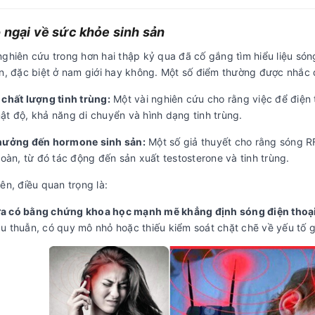
o ngại về sức khỏe sinh sản
nghiên cứu trong hơn hai thập kỷ qua đã cố gắng tìm hiểu liệu só
ản, đặc biệt ở nam giới hay không. Một số điểm thường được nhắc
 chất lượng tinh trùng:
Một vài nghiên cứu cho rằng việc để điện t
ật độ, khả năng di chuyển và hình dạng tinh trùng.
hưởng đến hormone sinh sản:
Một số giả thuyết cho rằng sóng RF
hoàn, từ đó tác động đến sản xuất testosterone và tinh trùng.
ên, điều quan trọng là:
 có bằng chứng khoa học mạnh mẽ khẳng định sóng điện thoại t
 thuẫn, có quy mô nhỏ hoặc thiếu kiểm soát chặt chẽ về yếu tố gâ