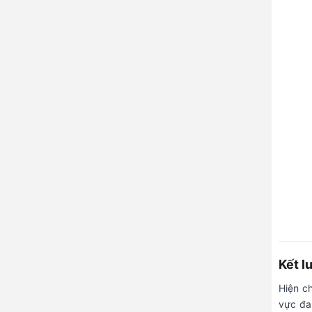
Kết l
Hiện c
vực đa