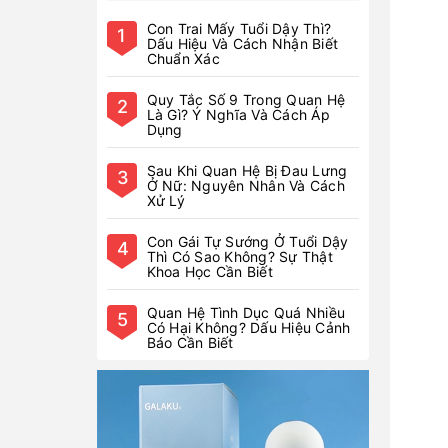
Con Trai Mấy Tuổi Dậy Thì?
1
Dấu Hiệu Và Cách Nhận Biết
Chuẩn Xác
Quy Tắc Số 9 Trong Quan Hệ
2
Là Gì? Ý Nghĩa Và Cách Áp
Dụng
Sau Khi Quan Hệ Bị Đau Lưng
3
Ở Nữ: Nguyên Nhân Và Cách
Xử Lý
Con Gái Tự Sướng Ở Tuổi Dậy
4
Thì Có Sao Không? Sự Thật
Khoa Học Cần Biết
Quan Hệ Tình Dục Quá Nhiều
5
Có Hại Không? Dấu Hiệu Cảnh
Báo Cần Biết