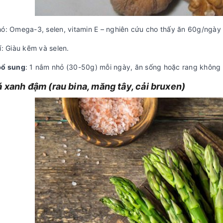
ó: Omega-3, selen, vitamin E – nghiên cứu cho thấy ăn 60g/ngày cả
í: Giàu kẽm và selen.
bổ sung
: 1 nắm nhỏ (30-50g) mỗi ngày, ăn sống hoặc rang không 
á xanh đậm (rau bina, măng tây, cải bruxen)