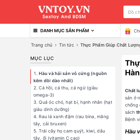
DANH MỤC SẢN PHẨM
Ch
Trang chủ
Tin tức
Thực Phẩm Giúp Chất Lượn
MỤC LỤC
Thự
Hàn
Hàu và hải sản vỏ cứng (nguồn
kẽm dồi dào nhất)
Cá hồi, cá thu, cá ngừ (giàu
Chất l
omega-3)
sản ở 
Quả óc chó, hạt bí, hạnh nhân (hạt
chống o
giàu dinh dưỡng)
sách
t
Rau lá xanh đậm (rau bina, măng
Bệnh vi
tây, cải bruxen)
Trái cây họ cam quýt, kiwi, dâu
Hàu v
tây, ổi (vitamin C cao)