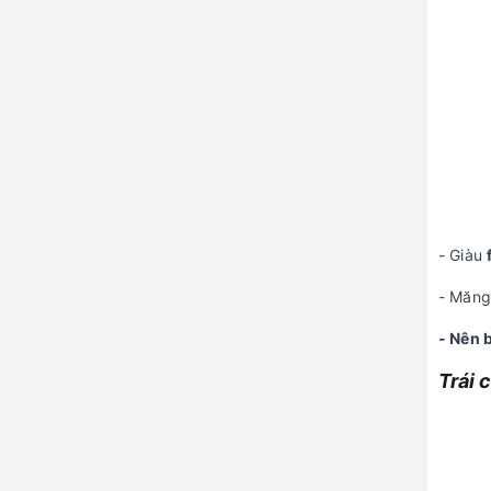
- Giàu
- Măng
- Nên 
Trái 