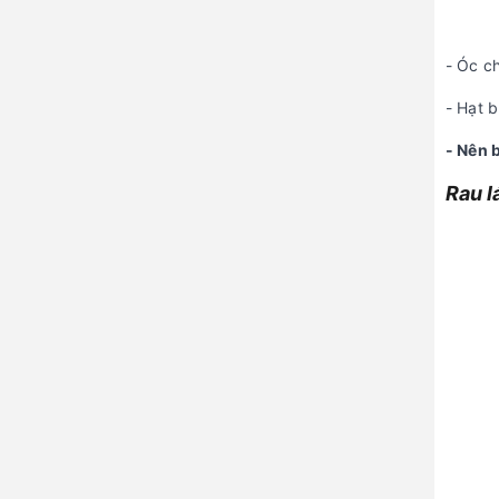
- Óc ch
- Hạt b
- Nên 
Rau l