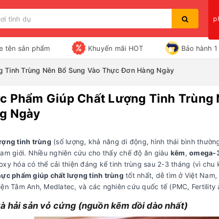
p
e tên sản phẩm
Khuyến mãi HOT
Bảo hành 1 
g Tinh Trùng Nên Bổ Sung Vào Thực Đơn Hàng Ngày
c Phẩm Giúp Chất Lượng Tinh Trùng
Bạn chưa xem sản phẩm nào
g Ngày
ượng tinh trùng
(số lượng, khả năng di động, hình thái bình thườn
nam giới. Nhiều nghiên cứu cho thấy chế độ ăn giàu
kẽm
,
omega-
xy hóa có thể cải thiện đáng kể tinh trùng sau 2-3 tháng (vì chu 
hực phẩm giúp chất lượng tinh trùng
tốt nhất, dễ tìm ở Việt Nam,
ện Tâm Anh, Medlatec, và các nghiên cứu quốc tế (PMC, Fertility an
à hải sản vỏ cứng (nguồn kẽm dồi dào nhất)