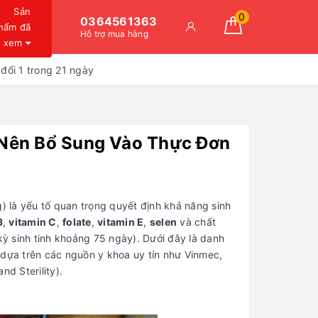
Sản
0
0364561363
hẩm đã
Hỗ trợ mua hàng
xem
đổi 1 trong 21 ngày
 Nên Bổ Sung Vào Thực Đơn
g) là yếu tố quan trọng quyết định khả năng sinh
3
,
vitamin C
,
folate
,
vitamin E
,
selen
và chất
kỳ sinh tinh khoảng 75 ngày). Dưới đây là danh
 dựa trên các nguồn y khoa uy tín như Vinmec,
d Sterility).