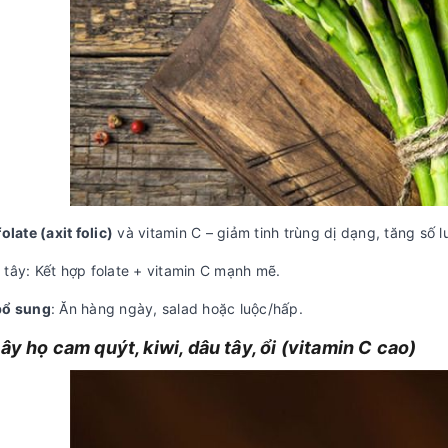
folate (axit folic)
và vitamin C – giảm tinh trùng dị dạng, tăng số 
 tây: Kết hợp folate + vitamin C mạnh mẽ.
bổ sung
: Ăn hàng ngày, salad hoặc luộc/hấp.
cây họ cam quýt, kiwi, dâu tây, ổi (vitamin C cao)