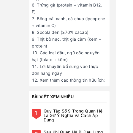
Trứng gà (protein + vitamin B12,
E)
Bông cải xanh, cà chua (lycopene
+ vitamin C)
Socola đen (≥70% cacao)
Thịt bò nạc, thịt gia cầm (kẽm +
protein)
Các loại đậu, ngũ cốc nguyên
hạt (folate + kẽm)
Lời khuyên bổ sung vào thực
đơn hàng ngày
Xem thêm các thông tin hữu ích:
BÀI VIẾT XEM NHIỀU
Quy Tắc Số 9 Trong Quan Hệ
1
Là Gì? Ý Nghĩa Và Cách Áp
Dụng
Sau Khi Quan Hệ Bị Đau Lưng