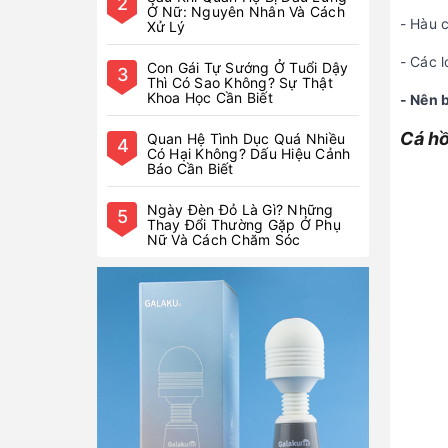
2
Ở Nữ: Nguyên Nhân Và Cách
- Hàu 
Xử Lý
- Các l
Con Gái Tự Sướng Ở Tuổi Dậy
3
Thì Có Sao Không? Sự Thật
Khoa Học Cần Biết
- Nên 
Cá hồ
Quan Hệ Tình Dục Quá Nhiều
4
Có Hại Không? Dấu Hiệu Cảnh
Báo Cần Biết
Ngày Đèn Đỏ Là Gì? Những
5
Thay Đổi Thường Gặp Ở Phụ
Nữ Và Cách Chăm Sóc