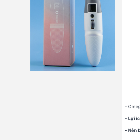
- Omeg
- Lợi í
- Nên 