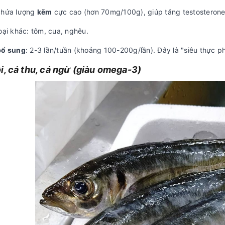
chứa lượng
kẽm
cực cao (hơn 70mg/100g), giúp tăng testosterone,
oại khác: tôm, cua, nghêu.
bổ sung
: 2-3 lần/tuần (khoảng 100-200g/lần). Đây là "siêu thực p
i, cá thu, cá ngừ (giàu omega-3)