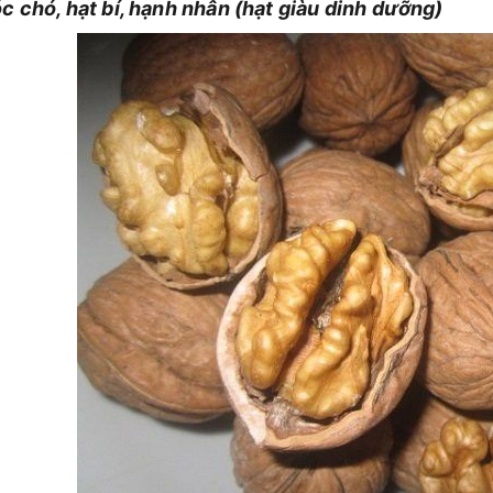
c chó, hạt bí, hạnh nhân (hạt giàu dinh dưỡng)