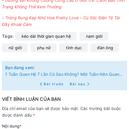
-
Dương Vật Không Cương Cứng Lâu Ở Giới Trẻ: Cảnh Báo Tình
Trạng Không Thể Xem Thường
-
Trứng Rung Kẹp Nhũ Hoa Pretty Love – Cú Sốc Điện Tê Tái
Đầy Khoái Cảm
Tags:
kéo dài thời gian quan hệ
nam giới
nữ giới
phụ nữ
tình dục
đàn ông
Bạn đang xem:
1 Tuần Quan Hệ 7 Lần Có Sao Không? Một Tuần Nên Quan Hệ Bao Nhiêu Lần Là Đủ?
Bài trước
Bài sau
VIẾT BÌNH LUẬN CỦA BẠN
Địa chỉ email của bạn sẽ được bảo mật. Các trường bắt buộc
được đánh dấu
*
Nội dung
*