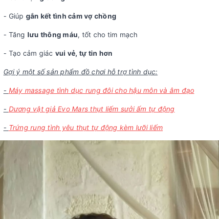
- Giúp
gắn kết tình cảm vợ chồng
- Tăng
lưu thông máu
, tốt cho tim mạch
- Tạo cảm giác
vui vẻ, tự tin hơn
Gợi ý một số sản phẩm đồ chơi hỗ trợ tình dục:
-
Máy massage tình dục rung đôi cho hậu môn và âm đạo
-
Dương vật giả Evo Mars thụt liếm sưởi ấm tự động
-
Trứng rung tình yêu thụt tự động kèm lưỡi liếm