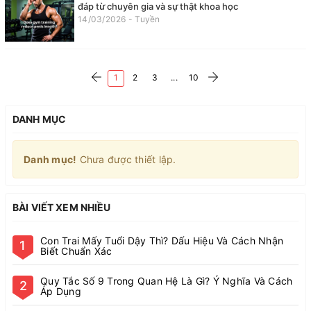
đáp từ chuyên gia và sự thật khoa học
14/03/2026 - Tuyền
1
2
3
...
10
DANH MỤC
Danh mục!
Chưa được thiết lập.
BÀI VIẾT XEM NHIỀU
Con Trai Mấy Tuổi Dậy Thì? Dấu Hiệu Và Cách Nhận
1
Biết Chuẩn Xác
Quy Tắc Số 9 Trong Quan Hệ Là Gì? Ý Nghĩa Và Cách
2
Áp Dụng