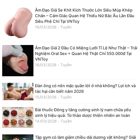
Âm Đạo Giả Se Khít Kích Thước Lớn Siêu Múp Khép
Chân – Cảm Giác Quan Hệ Thiếu Nữ Bắc Âu Lần Đầu
Siêu Phê Chỉ Tại VNToy
16/03/2026 - Tuyền
Âm Đạo Giả 2 Đầu Có Miệng Lưỡi Tỉ Lệ Như Thật – Trải
Nghiệm Oral Sex + Quan Hệ Thật Chỉ 550.000đ Tại
VNToy
16/03/2026 - Tuyền
Đàn ông có nên mặc quần lót ở nhà không? Lợi ích và
tác hại cần biết năm 2026
15/03/2026 - Tuyền
Bài thuốc Đông y tăng cường sinh lý nam chữa yếu
sinh lý hiệu quả: Từ thảo dược thiên nhiên an toàn
14/03/2026 - Tuyền
Tập gym có làm giảm chiều dài dương vật không? Giải