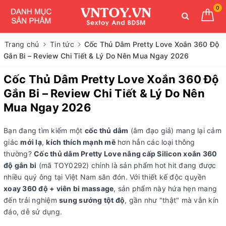
0
Trang chủ
Tin tức
Cốc Thủ Dâm Pretty Love Xoắn 360 Độ
Gắn Bi – Review Chi Tiết & Lý Do Nên Mua Ngay 2026
Cốc Thủ Dâm Pretty Love Xoắn 360 Độ
Gắn Bi – Review Chi Tiết & Lý Do Nên
Mua Ngay 2026
Bạn đang tìm kiếm một
cốc thủ dâm
(âm đạo giả) mang lại cảm
giác
mới lạ
,
kích thích mạnh mẽ
hơn hẳn các loại thông
thường?
Cốc thủ dâm Pretty Love nâng cấp Silicon xoắn 360
độ gắn bi
(mã TOY0292) chính là sản phẩm hot hit đang được
nhiều quý ông tại Việt Nam săn đón. Với thiết kế độc quyền
xoay 360 độ + viên bi massage
, sản phẩm này hứa hẹn mang
đến trải nghiệm
sung sướng tột độ
, gần như "thật" mà vẫn kín
đáo, dễ sử dụng.