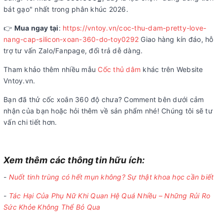
bát gạo" nhất trong phân khúc 2026.
👉
Mua ngay tại
:
https://vntoy.vn/coc-thu-dam-pretty-love-
nang-cap-silicon-xoan-360-do-toy0292
Giao hàng kín đáo, hỗ
trợ tư vấn Zalo/Fanpage, đổi trả dễ dàng.
Tham khảo thêm nhiều mẫu
Cốc thủ dâm
khác trên Website
Vntoy.vn.
Bạn đã thử cốc xoắn 360 độ chưa? Comment bên dưới cảm
nhận của bạn hoặc hỏi thêm về sản phẩm nhé! Chúng tôi sẽ tư
vấn chi tiết hơn.
Xem thêm các thông tin hữu ích:
-
Nuốt tinh trùng có hết mụn không? Sự thật khoa học cần biết
-
Tác Hại Của Phụ Nữ Khi Quan Hệ Quá Nhiều – Những Rủi Ro
Sức Khỏe Không Thể Bỏ Qua