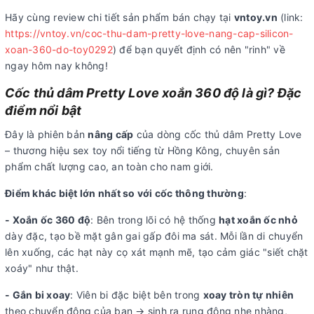
Hãy cùng review chi tiết sản phẩm bán chạy tại
vntoy.vn
(link:
https://vntoy.vn/coc-thu-dam-pretty-love-nang-cap-silicon-
xoan-360-do-toy0292
) để bạn quyết định có nên "rinh" về
ngay hôm nay không!
Cốc thủ dâm Pretty Love xoắn 360 độ là gì? Đặc
điểm nổi bật
Đây là phiên bản
nâng cấp
của dòng cốc thủ dâm Pretty Love
– thương hiệu sex toy nổi tiếng từ Hồng Kông, chuyên sản
phẩm chất lượng cao, an toàn cho nam giới.
Điểm khác biệt lớn nhất so với cốc thông thường
:
- Xoắn ốc 360 độ
: Bên trong lõi có hệ thống
hạt xoắn ốc nhỏ
dày đặc, tạo bề mặt gân gai gấp đôi ma sát. Mỗi lần di chuyển
lên xuống, các hạt này cọ xát mạnh mẽ, tạo cảm giác "siết chặt
xoáy" như thật.
- Gắn bi xoay
: Viên bi đặc biệt bên trong
xoay tròn tự nhiên
theo chuyển động của bạn → sinh ra rung động nhẹ nhàng,