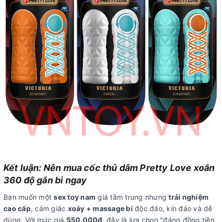
Kết luận: Nên mua cốc thủ dâm Pretty Love xoắn
360 độ gắn bi ngay
Bạn muốn một
sex toy nam
giá tầm trung nhưng
trải nghiệm
cao cấp
, cảm giác
xoáy + massage bi
độc đáo, kín đáo và dễ
dùng. Với mức giá
550.000₫
, đây là lựa chọn "đáng đồng tiền