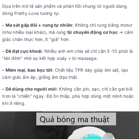
Dựa trên mô tả sản phẩm và phản hồi chung từ người dùng
dòng Pretty Love tương tự:
- Ma sát gấp đôi + rung tự nhiên
: Không chỉ rung bằng motor
(như nhiều loại khác), mà rung
từ chuyển động cơ học
→ cảm
giác chân thực hơn, ít "giả" hơn.
- Dễ đạt cực khoái
: Nhiều anh em chia sẻ chỉ cần 5-10 phút là
"lên đỉnh" nhờ sự kết hợp xoáy + bi massage.
- Mềm mại, bao bọc tốt
: Chất liệu TPR dày giúp ôm sát, tạo
cảm giác ấm áp, giống âm đạo thật.
- Dễ dùng cho người mới
: Không cần pin, sạc, chỉ cần gel bôi
trơn là "chiến" ngay. Độ ồn thấp, phù hợp dùng một mình hoặc
khi ở riêng.