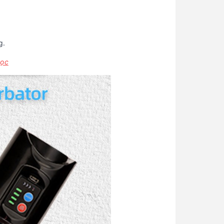
g.
học