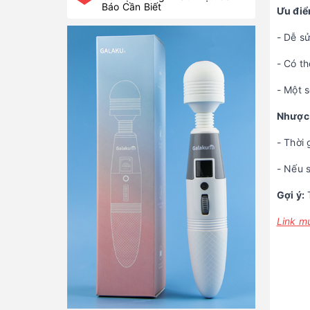
Báo Cần Biết
Ưu điể
- Dễ s
- Có th
- Một 
Nhược
- Thời 
- Nếu 
Gợi ý:
T
Link m