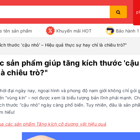
p
e tên sản phẩm
Khuyến mãi HOT
Bảo hành 1 
h thước 'cậu nhỏ' – Hiệu quả thực sự hay chỉ là chiêu trò?"
c sản phẩm giúp tăng kích thước 'cậu 
Bạn chưa xem sản phẩm nào
là chiêu trò?"
thời đại ngày nay, ngoại hình và phong độ nam giới không chỉ gói
ến “vùng kín” – nơi được xem là biểu tượng bản lĩnh phái mạnh. Ch
ích thước “cậu nhỏ” ngày càng phổ biến. Tuy nhiên, đâu là sản ph
m hiểu!
ua các sản phẩm Tăng kích cỡ dương vật hiệu quả