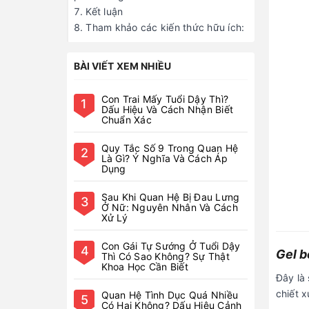
Kết luận
Tham khảo các kiến thức hữu ích:
BÀI VIẾT XEM NHIỀU
Con Trai Mấy Tuổi Dậy Thì?
1
Dấu Hiệu Và Cách Nhận Biết
Chuẩn Xác
Quy Tắc Số 9 Trong Quan Hệ
2
Là Gì? Ý Nghĩa Và Cách Áp
Dụng
Sau Khi Quan Hệ Bị Đau Lưng
3
Ở Nữ: Nguyên Nhân Và Cách
Xử Lý
Con Gái Tự Sướng Ở Tuổi Dậy
4
Gel b
Thì Có Sao Không? Sự Thật
Khoa Học Cần Biết
Đây là
chiết 
Quan Hệ Tình Dục Quá Nhiều
5
Có Hại Không? Dấu Hiệu Cảnh