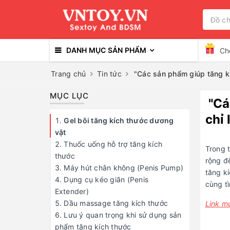
DANH MỤC SẢN PHẨM
Ch
Trang chủ
Tin tức
"Các sản phẩm giúp tăng kíc
MỤC LỤC
"Cá
chỉ 
Gel bôi tăng kích thước dương
vật
Thuốc uống hỗ trợ tăng kích
Trong 
thước
rộng đ
Máy hút chân không (Penis Pump)
tăng k
Dụng cụ kéo giãn (Penis
cùng tì
Extender)
Dầu massage tăng kích thước
Link m
Lưu ý quan trọng khi sử dụng sản
phẩm tăng kích thước