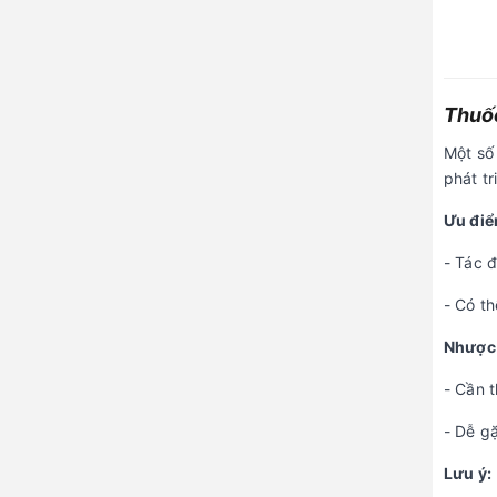
Thuốc
Một số
phát t
Ưu điể
- Tác đ
- Có th
Nhược
- Cần t
- Dễ g
Lưu ý: