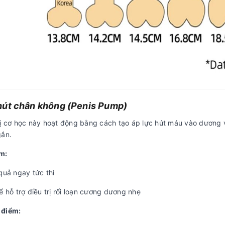
hút chân không (Penis Pump)
bị cơ học này hoạt động bằng cách tạo áp lực hút máu vào dương v
gắn.
m:
quả ngay tức thì
ể hỗ trợ điều trị rối loạn cương dương nhẹ
 điểm: