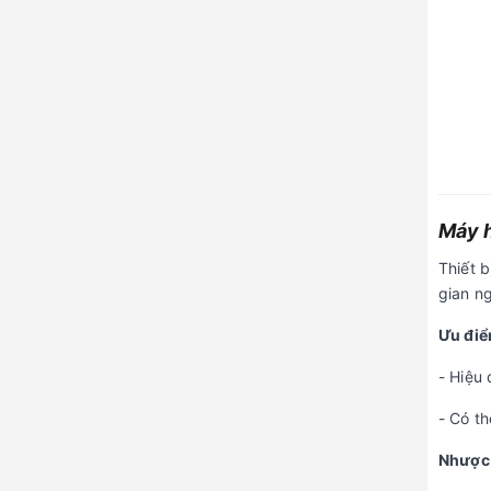
Máy 
Thiết 
gian n
Ưu điể
- Hiệu 
- Có th
Nhược