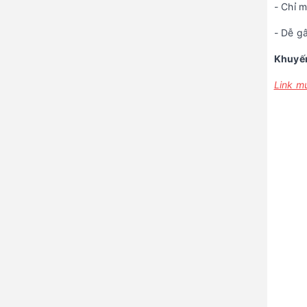
- Chỉ m
- Dễ g
Khuyến
Link m