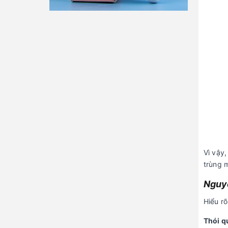
Vì vậy
trùng 
Nguyê
Hiểu r
Thói q