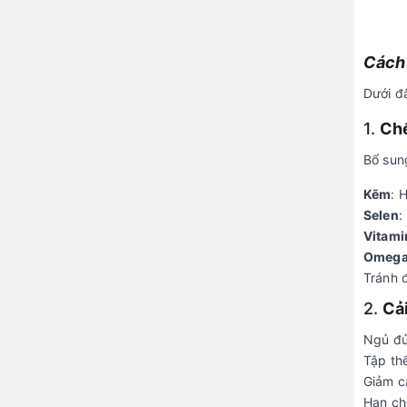
Cách 
Dưới đ
1.
Chế
Bổ sun
Kẽm
: 
Selen
:
Vitami
Omega
Tránh 
2.
Cải
Ngủ đ
Tập th
Giảm c
Hạn ch