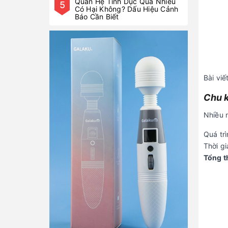
Quan Hệ Tình Dục Quá Nhiều
5
Có Hại Không? Dấu Hiệu Cảnh
Báo Cần Biết
Bài viế
Chu k
Nhiều n
Quá trì
Thời g
Tổng t