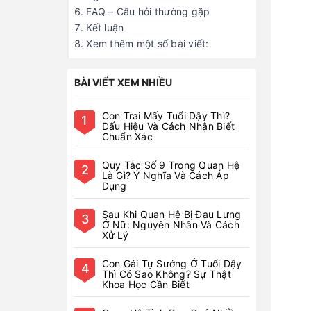
FAQ – Câu hỏi thường gặp
Kết luận
Xem thêm một số bài viết:
BÀI VIẾT XEM NHIỀU
Con Trai Mấy Tuổi Dậy Thì?
1
Dấu Hiệu Và Cách Nhận Biết
Chuẩn Xác
Quy Tắc Số 9 Trong Quan Hệ
2
Là Gì? Ý Nghĩa Và Cách Áp
Dụng
Sau Khi Quan Hệ Bị Đau Lưng
3
Ở Nữ: Nguyên Nhân Và Cách
Xử Lý
Con Gái Tự Sướng Ở Tuổi Dậy
4
Thì Có Sao Không? Sự Thật
Khoa Học Cần Biết