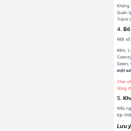
Không 
Quản l
Tránh t
4.
Bổ
Một số
Kẽm, L-
Coenz
Selen,
một số
Chai xị
Vòng đ
5.
Khá
Nếu ng
kịp thời
Lưu ý