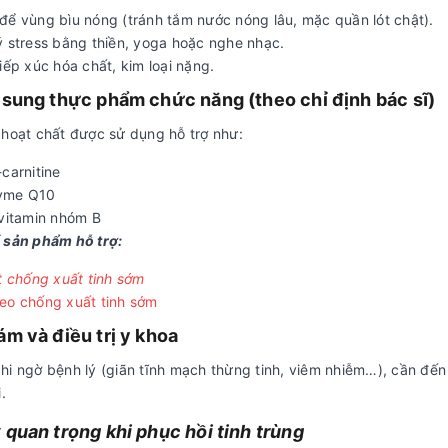
để vùng bìu nóng (tránh tắm nước nóng lâu, mặc quần lót chật).
ý stress bằng thiền, yoga hoặc nghe nhạc.
iếp xúc hóa chất, kim loại nặng.
 sung thực phẩm chức năng (theo chỉ định bác sĩ)
 hoạt chất được sử dụng hỗ trợ như:
carnitine
yme Q10
 vitamin nhóm B
 sản phẩm hỗ trợ:
t chống xuất tinh sớm
eo chống xuất tinh sớm
m và điều trị y khoa
hi ngờ bệnh lý (giãn tĩnh mạch thừng tinh, viêm nhiễm…), cần đến
.
 quan trọng khi phục hồi tinh trùng