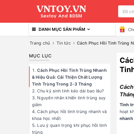
DANH MỤC SẢN PHẨM
Ch
Trang chủ
Tin tức
Cách Phục Hồi Tinh Trùng N
MỤC LỤC
Các
Tin
Cách Phục Hồi Tinh Trùng Nhanh
& Hiệu Quả: Cải Thiện Chất Lượng
Tinh Trùng Trong 2-3 Tháng
Cách 
Chu kỳ sinh tinh kéo dài bao lâu?
Thán
Nguyên nhân khiến tinh trùng suy
giảm
Tinh t
Cách phục hồi tinh trùng nhanh và
hoạt kh
khoa học nhất
nhanh
Lưu ý quan trọng khi phục hồi tinh
trùng