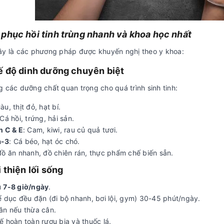
phục hồi tinh trùng nhanh và khoa học nhất
ây là các phương pháp được khuyến nghị theo y khoa:
 độ dinh dưỡng chuyên biệt
g các dưỡng chất quan trọng cho quá trình sinh tinh:
Hàu, thịt đỏ, hạt bí.
 Cá hồi, trứng, hải sản.
n C & E
: Cam, kiwi, rau củ quả tươi.
-3
: Cá béo, hạt óc chó.
đồ ăn nhanh, đồ chiên rán, thực phẩm chế biến sẵn.
 thiện lối sống
ủ
7-8 giờ/ngày
.
ể dục đều đặn (đi bộ nhanh, bơi lội, gym) 30-45 phút/ngày.
ân nếu thừa cân.
ế hoàn toàn rượu bia và thuốc lá.