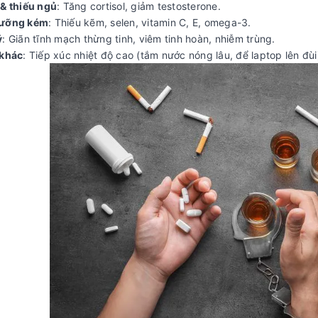
 & thiếu ngủ
: Tăng cortisol, giảm testosterone.
dưỡng kém
: Thiếu kẽm, selen, vitamin C, E, omega-3.
ý
: Giãn tĩnh mạch thừng tinh, viêm tinh hoàn, nhiễm trùng.
 khác
: Tiếp xúc nhiệt độ cao (tắm nước nóng lâu, để laptop lên đù