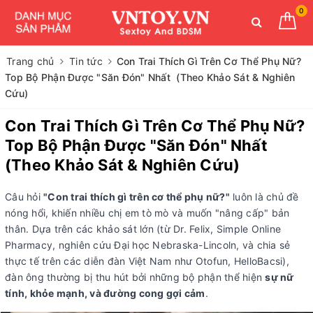
0
Trang chủ
Tin tức
Con Trai Thích Gì Trên Cơ Thể Phụ Nữ?
Top Bộ Phận Được "Săn Đón" Nhất (Theo Khảo Sát & Nghiên
Cứu)
Con Trai Thích Gì Trên Cơ Thể Phụ Nữ?
Top Bộ Phận Được "Săn Đón" Nhất
(Theo Khảo Sát & Nghiên Cứu)
Câu hỏi
"Con trai thích gì trên cơ thể phụ nữ?"
luôn là chủ đề
nóng hổi, khiến nhiều chị em tò mò và muốn "nâng cấp" bản
thân. Dựa trên các khảo sát lớn (từ Dr. Felix, Simple Online
Pharmacy, nghiên cứu Đại học Nebraska-Lincoln, và chia sẻ
thực tế trên các diễn đàn Việt Nam như Otofun, HelloBacsi),
đàn ông thường bị thu hút bởi những bộ phận thể hiện
sự nữ
tính, khỏe mạnh, và đường cong gợi cảm
.