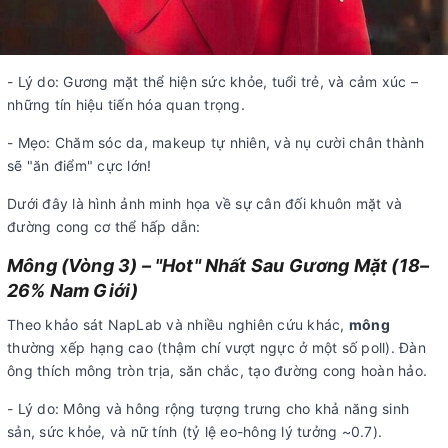
- Lý do: Gương mặt thể hiện sức khỏe, tuổi trẻ, và cảm xúc –
những tín hiệu tiến hóa quan trọng.
- Mẹo: Chăm sóc da, makeup tự nhiên, và nụ cười chân thành
sẽ "ăn điểm" cực lớn!
Dưới đây là hình ảnh minh họa về sự cân đối khuôn mặt và
đường cong cơ thể hấp dẫn:
Mông (Vòng 3) – "Hot" Nhất Sau Gương Mặt (18–
26% Nam Giới)
Theo khảo sát NapLab và nhiều nghiên cứu khác,
mông
thường xếp hạng cao (thậm chí vượt ngực ở một số poll). Đàn
ông thích mông tròn trịa, săn chắc, tạo đường cong hoàn hảo.
- Lý do: Mông và hông rộng tượng trưng cho khả năng sinh
sản, sức khỏe, và nữ tính (tỷ lệ eo-hông lý tưởng ~0.7).