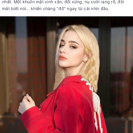
nhất. Một khuôn mặt xinh xắn, đối xứng, nụ cười rạng rỡ, đôi
mắt biết nói... khiến chàng "đổ" ngay từ cái nhìn đầu.