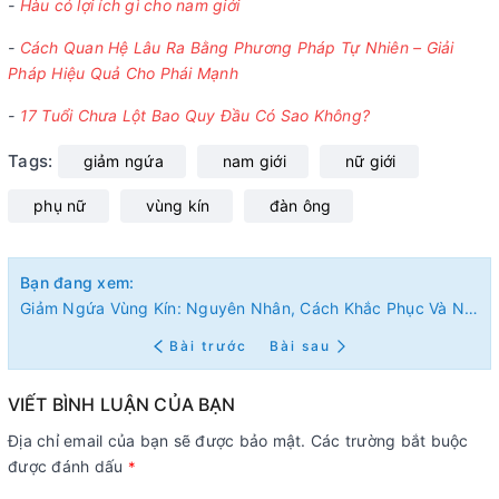
-
Hàu có lợi ích gì cho nam giới
-
Cách Quan Hệ Lâu Ra Bằng Phương Pháp Tự Nhiên – Giải
Pháp Hiệu Quả Cho Phái Mạnh
-
17 Tuổi Chưa Lột Bao Quy Đầu Có Sao Không?
Tags:
giảm ngứa
nam giới
nữ giới
phụ nữ
vùng kín
đàn ông
Bạn đang xem:
Giảm Ngứa Vùng Kín: Nguyên Nhân, Cách Khắc Phục Và Những Điều Cần Biết
Bài trước
Bài sau
VIẾT BÌNH LUẬN CỦA BẠN
Địa chỉ email của bạn sẽ được bảo mật. Các trường bắt buộc
được đánh dấu
*