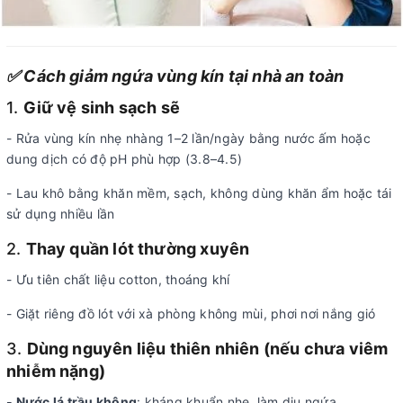
✅ Cách giảm ngứa vùng kín tại nhà an toàn
1.
Giữ vệ sinh sạch sẽ
- Rửa vùng kín nhẹ nhàng 1–2 lần/ngày bằng nước ấm hoặc
dung dịch có độ pH phù hợp (3.8–4.5)
- Lau khô bằng khăn mềm, sạch, không dùng khăn ẩm hoặc tái
sử dụng nhiều lần
2.
Thay quần lót thường xuyên
- Ưu tiên chất liệu cotton, thoáng khí
- Giặt riêng đồ lót với xà phòng không mùi, phơi nơi nắng gió
3.
Dùng nguyên liệu thiên nhiên (nếu chưa viêm
nhiễm nặng)
- Nước lá trầu không
: kháng khuẩn nhẹ, làm dịu ngứa