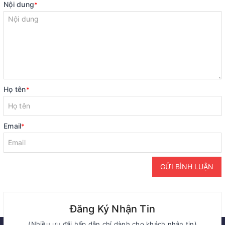
Nội dung
*
Họ tên
*
Email
*
GỬI BÌNH LUẬN
Đăng Ký Nhận Tin
(Nhiều ưu đãi hấp dẫn chỉ dành cho khách nhận tin)