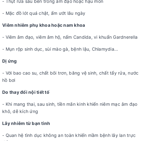
- Thụt rửa sâu bên trong âm đạo hoặc hậu môn
- Mặc đồ lót quá chật, ẩm ướt lâu ngày
Viêm nhiễm phụ khoa hoặc nam khoa
- Viêm âm đạo, viêm âm hộ, nấm Candida, vi khuẩn Gardnerella
- Mụn rộp sinh dục, sùi mào gà, bệnh lậu, Chlamydia...
Dị ứng
- Với bao cao su, chất bôi trơn, băng vệ sinh, chất tẩy rửa, nước
hồ bơi
Do thay đổi nội tiết tố
- Khi mang thai, sau sinh, tiền mãn kinh khiến niêm mạc âm đạo
khô, dễ kích ứng
Lây nhiễm từ bạn tình
- Quan hệ tình dục không an toàn khiến mầm bệnh lây lan trực