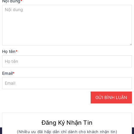
Nội dung
*
Họ tên
*
Email
*
GỬI BÌNH LUẬN
Đăng Ký Nhận Tin
(Nhiều ưu đãi hấp dẫn chỉ dành cho khách nhận tin)