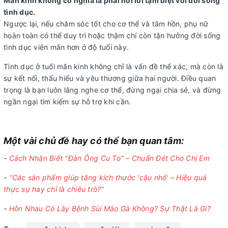
Mãn kinh không có nghĩa là phải nói lời tạm biệt với đời sống
tình dục.
Ngược lại, nếu chăm sóc tốt cho cơ thể và tâm hồn, phụ nữ
hoàn toàn có thể duy trì hoặc thậm chí còn tận hưởng đời sống
tình dục viên mãn hơn ở độ tuổi này.
Tình dục ở tuổi mãn kinh không chỉ là vấn đề thể xác, mà còn là
sự kết nối, thấu hiểu và yêu thương giữa hai người. Điều quan
trọng là bạn luôn lắng nghe cơ thể, đừng ngại chia sẻ, và đừng
ngần ngại tìm kiếm sự hỗ trợ khi cần.
Một vài chủ đề hay có thể bạn quan tâm:
-
Cách Nhận Biết "Đàn Ông Cu To" – Chuẩn Đét Cho Chị Em
-
"Các sản phẩm giúp tăng kích thước 'cậu nhỏ' – Hiệu quả
thực sự hay chỉ là chiêu trò?"
-
Hôn Nhau Có Lây Bệnh Sùi Mào Gà Không? Sự Thật Là Gì?