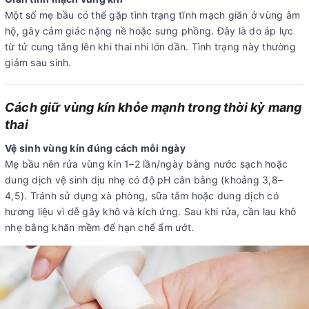
Một số mẹ bầu có thể gặp tình trạng tĩnh mạch giãn ở vùng âm
hộ, gây cảm giác nặng nề hoặc sưng phồng. Đây là do áp lực
từ tử cung tăng lên khi thai nhi lớn dần. Tình trạng này thường
giảm sau sinh.
Cách giữ vùng kín khỏe mạnh trong thời kỳ mang
thai
Vệ sinh vùng kín đúng cách mỗi ngày
Mẹ bầu nên rửa vùng kín 1–2 lần/ngày bằng nước sạch hoặc
dung dịch vệ sinh dịu nhẹ có độ pH cân bằng (khoảng 3,8–
4,5). Tránh sử dụng xà phòng, sữa tắm hoặc dung dịch có
hương liệu vì dễ gây khô và kích ứng. Sau khi rửa, cần lau khô
nhẹ bằng khăn mềm để hạn chế ẩm ướt.