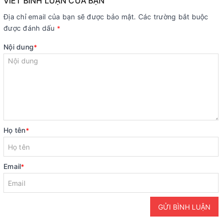
VIẾT BÌNH LUẬN CỦA BẠN
Địa chỉ email của bạn sẽ được bảo mật. Các trường bắt buộc
được đánh dấu
*
Nội dung
*
Họ tên
*
Email
*
GỬI BÌNH LUẬN