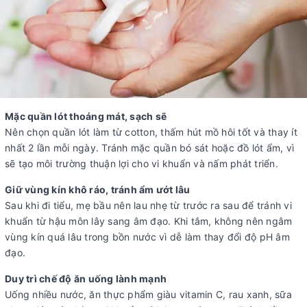
Mặc quần lót thoáng mát, sạch sẽ
Nên chọn quần lót làm từ cotton, thấm hút mồ hôi tốt và thay ít
nhất 2 lần mỗi ngày. Tránh mặc quần bó sát hoặc đồ lót ẩm, vì
sẽ tạo môi trường thuận lợi cho vi khuẩn và nấm phát triển.
Giữ vùng kín khô ráo, tránh ẩm ướt lâu
Sau khi đi tiểu, mẹ bầu nên lau nhẹ từ trước ra sau để tránh vi
khuẩn từ hậu môn lây sang âm đạo. Khi tắm, không nên ngâm
vùng kín quá lâu trong bồn nước vì dễ làm thay đổi độ pH âm
đạo.
Duy trì chế độ ăn uống lành mạnh
Uống nhiều nước, ăn thực phẩm giàu vitamin C, rau xanh, sữa