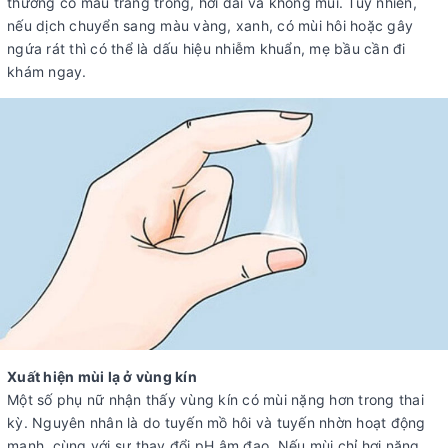
thường có màu trắng trong, hơi dai và không mùi. Tuy nhiên,
nếu dịch chuyển sang màu vàng, xanh, có mùi hôi hoặc gây
ngứa rát thì có thể là dấu hiệu nhiễm khuẩn, mẹ bầu cần đi
khám ngay.
Xuất hiện mùi lạ ở vùng kín
Một số phụ nữ nhận thấy vùng kín có mùi nặng hơn trong thai
kỳ. Nguyên nhân là do tuyến mồ hôi và tuyến nhờn hoạt động
mạnh, cùng với sự thay đổi pH âm đạo. Nếu mùi chỉ hơi nặng