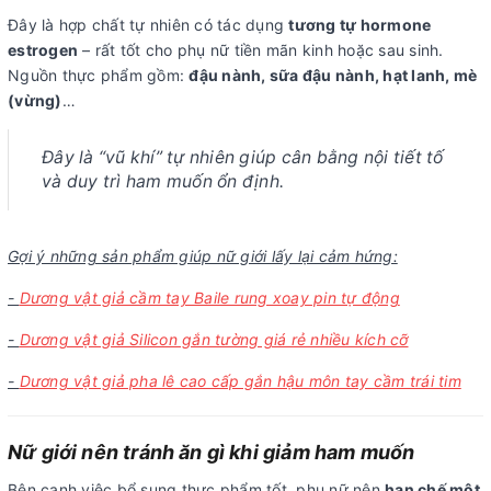
Đây là hợp chất tự nhiên có tác dụng
tương tự hormone
estrogen
– rất tốt cho phụ nữ tiền mãn kinh hoặc sau sinh.
Nguồn thực phẩm gồm:
đậu nành, sữa đậu nành, hạt lanh, mè
(vừng)
…
Đây là “vũ khí” tự nhiên giúp cân bằng nội tiết tố
và duy trì ham muốn ổn định.
Gợi ý những sản phẩm giúp nữ giới lấy lại cảm hứng:
-
Dương vật giả cầm tay Baile rung xoay pin tự động
-
Dương vật giả Silicon gắn tường giá rẻ nhiều kích cỡ
-
Dương vật giả pha lê cao cấp gắn hậu môn tay cầm trái tim
Nữ giới nên tránh ăn gì khi giảm ham muốn
Bên cạnh việc bổ sung thực phẩm tốt, phụ nữ nên
hạn chế một