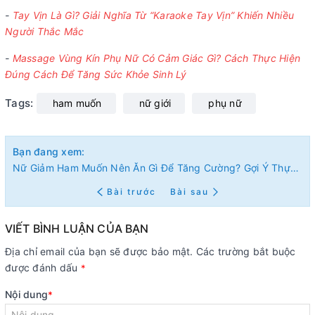
-
Tay Vịn Là Gì? Giải Nghĩa Từ “Karaoke Tay Vịn” Khiến Nhiều
Người Thắc Mắc
-
Massage Vùng Kín Phụ Nữ Có Cảm Giác Gì? Cách Thực Hiện
Đúng Cách Để Tăng Sức Khỏe Sinh Lý
Tags:
ham muốn
nữ giới
phụ nữ
Bạn đang xem:
Nữ Giảm Ham Muốn Nên Ăn Gì Để Tăng Cường? Gợi Ý Thực Phẩm Giúp Cải Thiện Sinh Lý Hiệu Quả
Bài trước
Bài sau
VIẾT BÌNH LUẬN CỦA BẠN
Địa chỉ email của bạn sẽ được bảo mật. Các trường bắt buộc
được đánh dấu
*
Nội dung
*