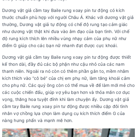
Dương vật giả cầm tay Baile rung xoay pin tư động có kích
thước chuẩn phù hợp với người Châu Á. Khác với dương vật giả
thường, Dương vật giả tự động có chế độ rung tạo cảm giác
như dương vật thật khi đưa vào âm đạo của bạn tình. Với chế
độ rung kích thích lên nhiều vùng nhạy cảm của phụ nữ như
điểm G giúp cho các bạn nữ nhanh đạt được cực khoái.
Dương vật giả cầm tay Baile rung xoay pin tư động được thiết
kế thon dài, đầy đủ các bộ phận như cậu nhỏ của các nam
thanh niên. Ngoài ra nó còn có thêm phần gân to, mềm nhằm
kích thích vào “cô bé” của chị em phụ nữ, làm tăng khoái cảm
cho phụ nữ. Các quý ông còn có thể mua về để làm mới mẻ cho
các cuộc chiến đấu, giúp vợ yêu bạn hơn và thỏa mãn cơ dục
vọng, thăng hoa tuyệt đỉnh khi làm chuyện ấy. Dương vật giả
cầm tay Baile rung xoay pin tư động được nhiều cặp đôi tình
nhân vợ chồng lựa chọn làm dụng cụ kích thích điểm G của
nàng hưng phấn và mạnh mẽ hơn.