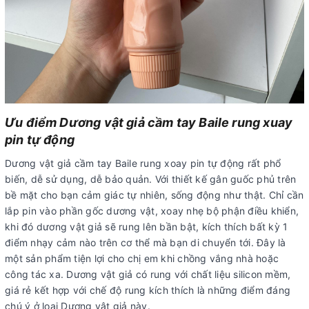
Ưu điểm Dương vật giả cầm tay Baile rung xuay
pin tự động
Dương vật giả cầm tay Baile rung xoay pin tự động rất phổ
biến, dễ sử dụng, dễ bảo quản. Với thiết kế gân guốc phủ trên
bề mặt cho bạn cảm giác tự nhiên, sống động như thật. Chỉ cần
lắp pin vào phần gốc dương vật, xoay nhẹ bộ phận điều khiển,
khi đó dương vật giả sẽ rung lên bần bật, kích thích bất kỳ 1
điểm nhạy cảm nào trên cơ thể mà bạn di chuyển tới. Đây là
một sản phẩm tiện lợi cho chị em khi chồng vắng nhà hoặc
công tác xa. Dương vật giả có rung với chất liệu silicon mềm,
giá rẻ kết hợp với chế độ rung kích thích là những điểm đáng
chú ý ở loại Dương vật giả này.