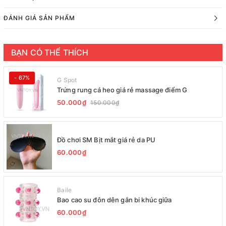
ĐÁNH GIÁ SẢN PHẨM
BẠN CÓ THỂ THÍCH
- 67%
G Spot
Trứng rung cá heo giá rẻ massage điểm G
50.000₫
150.000₫
Đồ chơi SM Bịt mắt giá rẻ da PU
60.000₫
Baile
Bao cao su đôn dên gắn bi khúc giữa
60.000₫