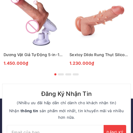
Dương Vật Giả Tự Động 5-in-1 Rung Thụt Liếm Có Sưởi Ấm 42°C
Sextoy Dildo Rung Thụt Silicon Gai Nổi Điều Khiển Không Dây
1.450.000₫
1.230.000₫
Đăng Ký Nhận Tin
(Nhiều ưu đãi hấp dẫn chỉ dành cho khách nhận tin)
Nhận
thông tin
sản phẩm mới nhất, tin khuyến mãi và nhiều
hơn nữa.
ĐĂNG KÝ