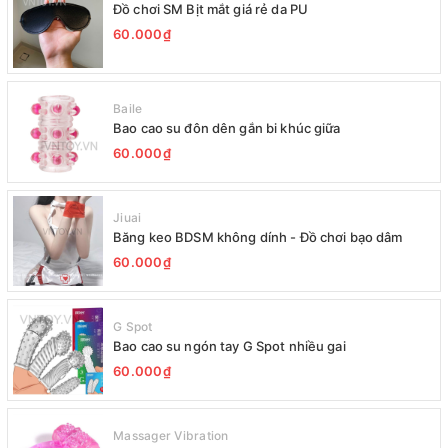
Đồ chơi SM Bịt mắt giá rẻ da PU
60.000₫
Baile
Bao cao su đôn dên gắn bi khúc giữa
60.000₫
Jiuai
Băng keo BDSM không dính - Đồ chơi bạo dâm
60.000₫
G Spot
Bao cao su ngón tay G Spot nhiều gai
60.000₫
Massager Vibration