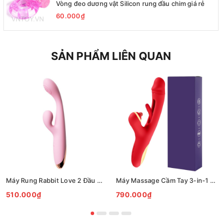
Vòng đeo dương vật Silicon rung đầu chim giá rẻ
60.000₫
SẢN PHẨM LIÊN QUAN
Máy Rung Rabbit Love 2 Đầu Đa Tần Số Silicon Mềm Cao Cấp
Máy Massage Cầm Tay 3-in-1 Rung Hút Vảy Khế 7 Chế Độ
510.000₫
790.000₫