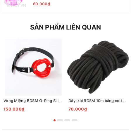
60.000₫
SẢN PHẨM LIÊN QUAN
Vòng Miệng BDSM O-Ring Silicone Cao Cấp Dây Da Cá Tính
Dây trói BDSM 10m bằng cotton mềm - Dây trói Bondage Shibari
150.000₫
70.000₫