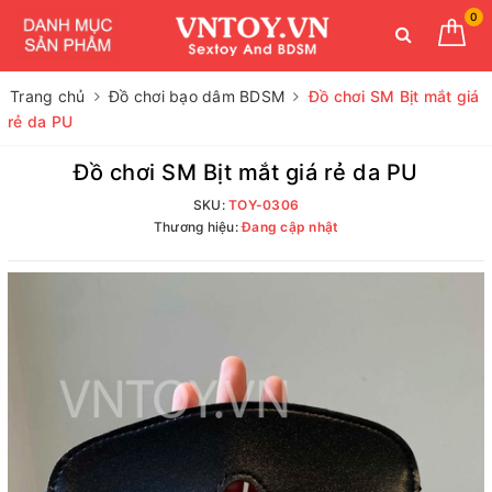
0
Trang chủ
Đồ chơi bạo dâm BDSM
Đồ chơi SM Bịt mắt giá
rẻ da PU
Đồ chơi SM Bịt mắt giá rẻ da PU
SKU:
TOY-0306
Thương hiệu:
Đang cập nhật