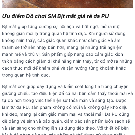
Ưu điểm Đồ chơi SM Bịt mắt giá rẻ da PU
Bịt mắt giúp tăng cường sự hồi hộp và bất ngờ, mở ra một
không gian mới lạ trong quan hệ tình dục. Khi người sử dụng
không nhìn thấy, các giác quan khác như cảm giác và âm
thanh sẽ trở nên nhạy bén hơn, mang lại những trải nghiệm
mạnh mẽ và thú vị. Sản phẩm giúp nâng cao cảm giác kích
thích bằng cách giảm đi khả năng nhìn thấy, từ đó mở ra những
cách thức mới để khám phá và tận hưởng từng khoảnh khắc
trong quan hệ tình dục.
Bịt mắt còn giúp xây dựng và kiểm soát lòng tin trong chuyện
giường chiếu, tạo điều kiện để cả hai bên cảm thấy thoải mái và
tự do hơn trong việc thể hiện sự thỏa mãn và sáng tạo. Được
làm từ da PU, sản phẩm không có mùi và không gây khó chịu
khi đeo, mang lại cảm giác mềm mại và thoải mái. Da PU cũng
dễ dàng vệ sinh và bảo quản, đảm bảo sản phẩm luôn sạch sẽ
và sẵn sàng cho những lần sử dụng tiếp theo. Với thiết kế bền
bỉ và dễ dàng vệ sinh, sản phẩm có thể được sử dụng nhiều