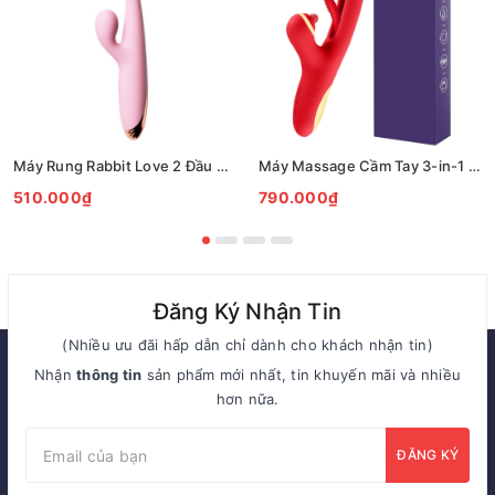
Máy Rung Rabbit Love 2 Đầu Đa Tần Số Silicon Mềm Cao Cấp
Máy Massage Cầm Tay 3-in-1 Rung Hút Vảy Khế 7 Chế Độ
510.000₫
790.000₫
Đăng Ký Nhận Tin
(Nhiều ưu đãi hấp dẫn chỉ dành cho khách nhận tin)
Nhận
thông tin
sản phẩm mới nhất, tin khuyến mãi và nhiều
hơn nữa.
ĐĂNG KÝ