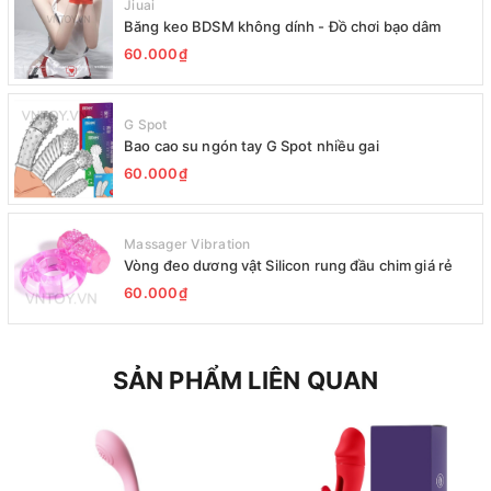
Jiuai
Băng keo BDSM không dính - Đồ chơi bạo dâm
60.000₫
G Spot
Bao cao su ngón tay G Spot nhiều gai
60.000₫
Massager Vibration
Vòng đeo dương vật Silicon rung đầu chim giá rẻ
60.000₫
SẢN PHẨM LIÊN QUAN