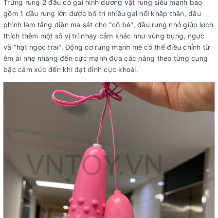
Trứng rung 2 đầu có gai hình dương vật rung siêu mạnh bao
gồm 1 đầu rung lớn được bố trí nhiều gai nổi khắp thân, đầu
phình làm tăng diện ma sát cho "cô bé", đầu rung nhỏ giúp kích
thích thêm một số vị trí nhạy cảm khác như vùng bụng, ngực
và "hạt ngọc trai". Động cơ rung mạnh mẽ có thể điều chỉnh từ
êm ái nhẹ nhàng đến cực mạnh đưa các nàng theo từng cung
bậc cảm xúc đến khi đạt đỉnh cực khoái.