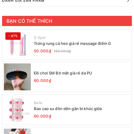
ĐÁNH GIÁ SẢN PHẨM
BẠN CÓ THỂ THÍCH
- 67%
G Spot
Trứng rung cá heo giá rẻ massage điểm G
50.000₫
150.000₫
Đồ chơi SM Bịt mắt giá rẻ da PU
60.000₫
Baile
Bao cao su đôn dên gắn bi khúc giữa
60.000₫