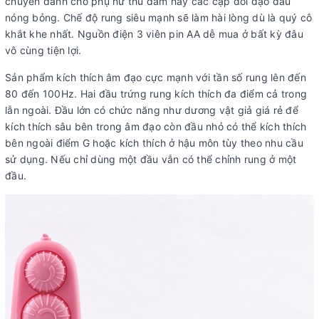
chuyên dành cho phụ nữ thủ dâm hay các cặp đôi dạo đầu
nóng bỏng. Chế độ rung siêu mạnh sẽ làm hài lòng dù là quý cô
khắt khe nhất. Nguồn điện 3 viên pin AA dễ mua ở bất kỳ đâu
vô cùng tiện lợi.
Sản phẩm kích thích âm đạo cực mạnh với tần số rung lên đến
80 đến 100Hz. Hai đầu trứng rung kích thích đa điểm cả trong
lẫn ngoài. Đầu lớn có chức năng như dương vật giả giá rẻ để
kích thích sâu bên trong âm đạo còn đầu nhỏ có thể kích thích
bên ngoài điểm G hoặc kích thích ở hậu môn tùy theo nhu cầu
sử dụng. Nếu chỉ dùng một đầu vẫn có thể chỉnh rung ở một
đầu.