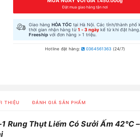
MUA NGAY VỚI GIÁ
1.450.000₫
Đặt mua giao hàng tận nơi
Giao hàng
HỎA TỐC
tại Hà Nội. Các tỉnh/thành phố 
thời gian nhận hàng từ
1 - 3 ngày
kể từ khi đặt hàng
Freeship
với đơn hàng > 1 triệu.
Hotline đặt hàng:
0364561363
(24/7)
ỚI THIỆU
ĐÁNH GIÁ SẢN PHẨM
-1 Rung Thụt Liếm Có Sưởi Ấm 42°C –
i