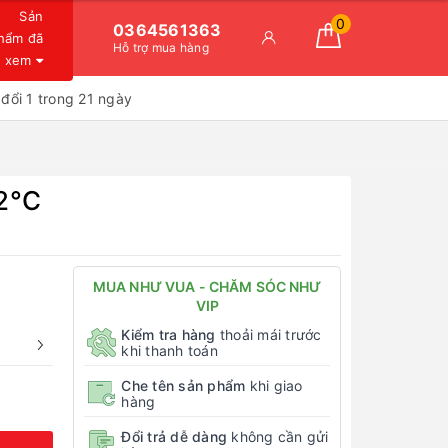
Sản
0
0364561363
hẩm đã
Hỗ trợ mua hàng
xem
đổi 1 trong 21 ngày
2°C
MUA NHƯ VUA - CHĂM SÓC NHƯ
VIP
Kiểm tra hàng
thoải mái trước
khi thanh toán
Che tên sản phẩm
khi giao
hàng
Đổi trả dễ dàng
không cần gửi