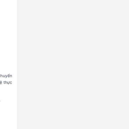
Chuyển
hệ thực
.