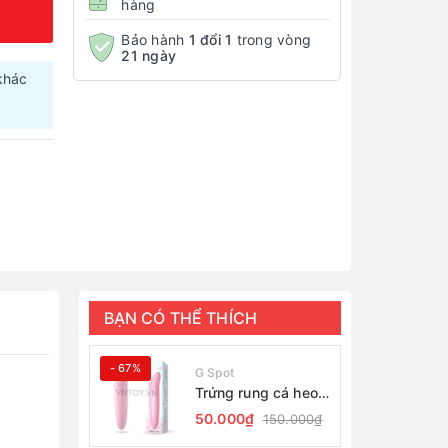
hàng
Bảo hành
1 đổi 1
trong vòng
21 ngày
khác
.
BẠN CÓ THỂ THÍCH
- 67%
G Spot
Trứng rung cá heo
giá rẻ massage
50.000₫
150.000₫
điểm G