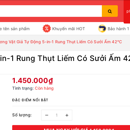
p
e tên sản phẩm
Khuyến mãi HOT
Bảo hành 1 
ơng Vật Giả Tự Động 5-in-1 Rung Thụt Liếm Có Sưởi Ấm 42°C
in-1 Rung Thụt Liếm Có Sưởi Ấm 4
Bạn chưa xem sản phẩm nào
1.450.000₫
Tình trạng:
Còn hàng
ĐẶC ĐIỂM NỔI BẬT
–
+
Số lượng: