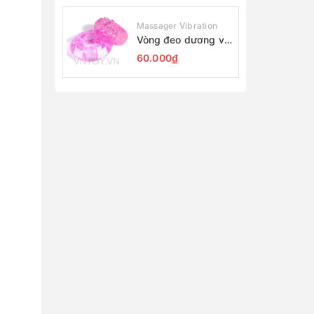
Massager Vibration
Vòng đeo dương vật
Silicon rung đầu
60.000₫
chim giá rẻ