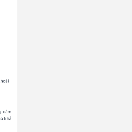
khoái
ng cảm
hờ khả