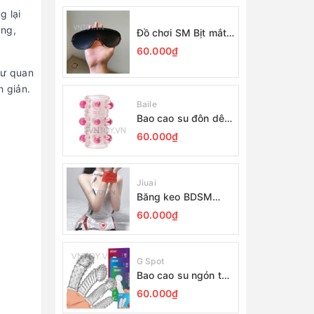
g lại
ung,
Đồ chơi SM Bịt mắt
giá rẻ da PU
60.000₫
hư quan
n giản.
Baile
Bao cao su đôn dên
gắn bi khúc giữa
60.000₫
Jiuai
Băng keo BDSM
không dính - Đồ chơi
60.000₫
bạo dâm
G Spot
Bao cao su ngón tay
G Spot nhiều gai
60.000₫