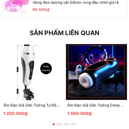
Vòng đeo dương vật Silicon rung đầu chim giá rẻ
60.000₫
SẢN PHẨM LIÊN QUAN
Âm Đạo Giả Gắn Tường Tự Động Sưởi Ấm Rung Âm Thanh Sống Động
Âm Đạo Giả Gắn Tường Deep Throat Rung Thụt Mút Tự Động Cao Cấp
1.250.000₫
1.500.000₫