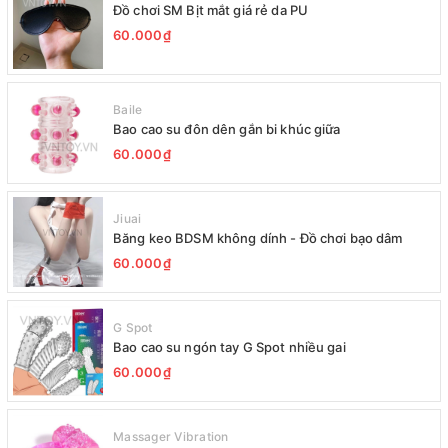
Đồ chơi SM Bịt mắt giá rẻ da PU
60.000₫
Baile
Bao cao su đôn dên gắn bi khúc giữa
60.000₫
Jiuai
Băng keo BDSM không dính - Đồ chơi bạo dâm
60.000₫
G Spot
Bao cao su ngón tay G Spot nhiều gai
60.000₫
Massager Vibration