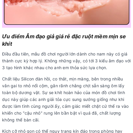
Ưu điểm Âm đạo giả giá rẻ đặc ruột mềm mịn se
khít
Điều đầu tiên, mẫu đồ chơi người lớn dành cho nam này có giá
thành cực kỳ hợp lý. Không những vậy, có tới 3 kiểu âm đạo với
3 tạo hình khác nhau cho anh em thỏa sức lựa chọn.
Chất liệu Silicon đàn hồi, co thắt, mịn màng, bên trong nhiều
vân gai to nhỏ nổi cộm, gân rãnh chằng chịt sẵn sàng ôm lấy
toàn bộ dương vật. Sự se khít hoàn hảo của món đồ chơi tình
dục này giúp các anh giải tỏa cực sung sướng giống như khi
được làm tình cùng người ấy, cảm giác miết chặt cứ thế ra vào
khiến cho "cậu nhỏ" rung lên bần bật vì quá đã, chất lượng
không thể bàn cãi.
Kích cỡ nhỏ gọn có thể ngụy trang kín đáo trong phòng hay