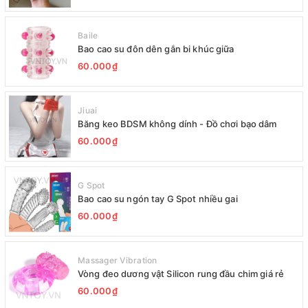
Baile
Bao cao su đôn dên gắn bi khúc giữa
60.000₫
Jiuai
Băng keo BDSM không dính - Đồ chơi bạo dâm
60.000₫
G Spot
Bao cao su ngón tay G Spot nhiều gai
60.000₫
Massager Vibration
Vòng đeo dương vật Silicon rung đầu chim giá rẻ
60.000₫