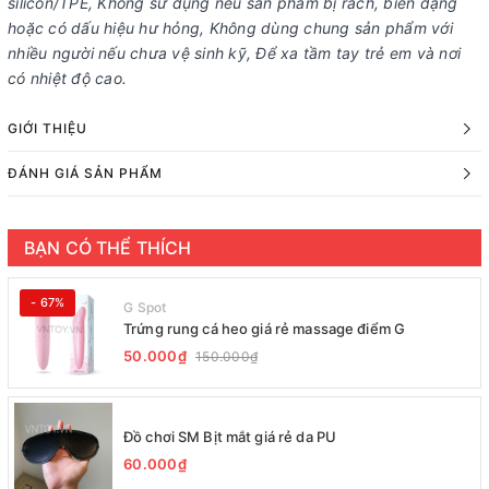
silicon/TPE, Không sử dụng nếu sản phẩm bị rách, biến dạng
hoặc có dấu hiệu hư hỏng, Không dùng chung sản phẩm với
nhiều người nếu chưa vệ sinh kỹ, Để xa tầm tay trẻ em và nơi
có nhiệt độ cao.
GIỚI THIỆU
ĐÁNH GIÁ SẢN PHẨM
BẠN CÓ THỂ THÍCH
- 67%
G Spot
Trứng rung cá heo giá rẻ massage điểm G
50.000₫
150.000₫
Đồ chơi SM Bịt mắt giá rẻ da PU
60.000₫