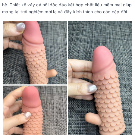
hệ. Thiết kế vảy cá nổi độc đáo kết hợp chất liệu mềm mại giúp
mang lại trải nghiệm mới lạ và đầy kích thích cho các cặp đôi.