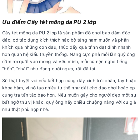
Ưu điểm Cây tét mông da PU 2 lớp
Cây tét mông da PU 2 lớp là sản phẩm đồ chơi bạo dâm độc
đáo, có tác dụng kích thích não bộ tăng ham muốn và phấn
khích qua những cơn đau, thúc đẩy quá trình đạt đỉnh nhanh
hơn quan hệ kiểu truyền thống. Nàng cực phê mỗi lần quý ông
cầm roi quất vào mông và vếu mình, mỗi cú nện nghe tiếng
“bốp”, “chát” như đang cưỡi ngựa, rất đã tai.
Sẽ thật tuyệt vời nếu kết hợp cùng dây xích trói chân, tay hoặc
khóa hàm, vì nó tạo nhiều tư thế như dắt chó dạo chơi hoặc ép
cung tra tấn táo bạo hơn. Nếu muốn gây cho người đẹp một sự
bất ngờ thú vị khác, quý ông hãy chiều chuộng nàng với cu giả
như thật phù hợp nhé.