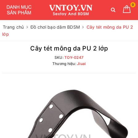
0
Trang chủ
Đồ chơi bạo dâm BDSM
Cây tét mông da PU 2
lớp
Cây tét mông da PU 2 lớp
SKU:
TOY-0247
Thương hiệu:
Jiuai