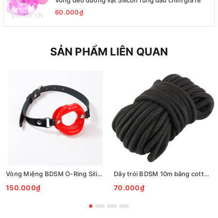
Vòng đeo dương vật Silicon rung đầu chim giá rẻ
60.000₫
SẢN PHẨM LIÊN QUAN
Vòng Miệng BDSM O-Ring Silicone Cao Cấp Dây Da Cá Tính
Dây trói BDSM 10m bằng cotton mềm - Dây trói Bondage Shibari
150.000₫
70.000₫