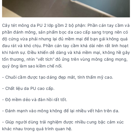
Cây tét mông da PU 2 lớp gồm 2 bộ phận: Phần cán tay cầm và
phần đánh mông, sản phẩm bọc da cao cấp sang trọng nên có
độ cứng vừa phải nhưng lại đủ mềm mại để bạn gái không quá
đau rát và khó chịu. Phần cán tay cầm khá dài nên rất linh hoạt
khi hành sự. Điều khiển dễ dàng và khá mềm mại, không hề gây
tổn thương, nhìn “vết tích” đỏ ửng trên vùng mông căng mọng,
quý ông làm sao kiềm chế nổi.
- Chuôi cầm được tạo dáng đẹp mắt, tính thẩm mỹ cao.
- Chất liệu da PU cao cấp.
- Độ mềm dẻo và đàn hồi rất tốt.
- Đánh mạnh vào mông không để lại nhiều vết hằn trên da.
- Giúp người dùng trải nghiệm được nhiều cung bậc cảm xúc
khác nhau trong quá trình quan hệ.