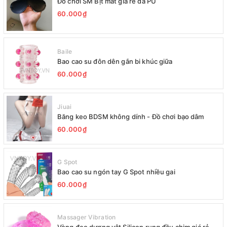
Đồ chơi SM Bịt mắt giá rẻ da PU
60.000₫
Baile
Bao cao su đôn dên gắn bi khúc giữa
60.000₫
Jiuai
Băng keo BDSM không dính - Đồ chơi bạo dâm
60.000₫
G Spot
Bao cao su ngón tay G Spot nhiều gai
60.000₫
Massager Vibration