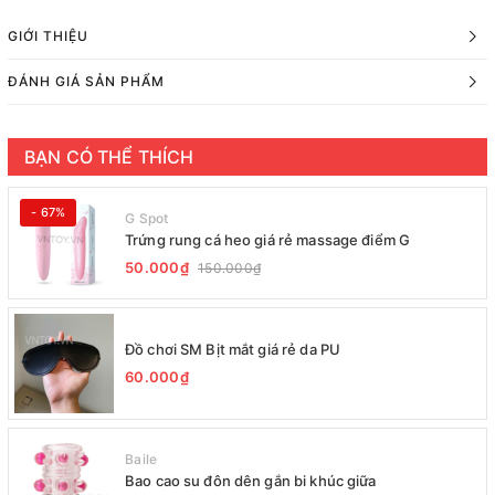
GIỚI THIỆU
ĐÁNH GIÁ SẢN PHẨM
BẠN CÓ THỂ THÍCH
- 67%
G Spot
Trứng rung cá heo giá rẻ massage điểm G
50.000₫
150.000₫
Đồ chơi SM Bịt mắt giá rẻ da PU
60.000₫
Baile
Bao cao su đôn dên gắn bi khúc giữa