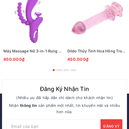
Máy Massage Nữ 3-in-1 Rung Đa Chức Năng Kích Thích Điểm G
Dildo Thủy Tinh Hoa Hồng Trong Suốt Xoắn Nghệ Thuật Cao Cấp
950.000₫
450.000₫
Đăng Ký Nhận Tin
(Nhiều ưu đãi hấp dẫn chỉ dành cho khách nhận tin)
Nhận
thông tin
sản phẩm mới nhất, tin khuyến mãi và nhiều
hơn nữa.
ĐĂNG KÝ