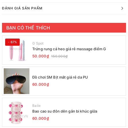
ĐÁNH GIÁ SẢN PHẨM
BẠN CÓ THỂ THÍCH
- 67%
G Spot
Trứng rung cá heo giá rẻ massage điểm G
50.000₫
150.000₫
Đồ chơi SM Bịt mắt giá rẻ da PU
60.000₫
Baile
Bao cao su đôn dên gắn bi khúc giữa
60.000₫