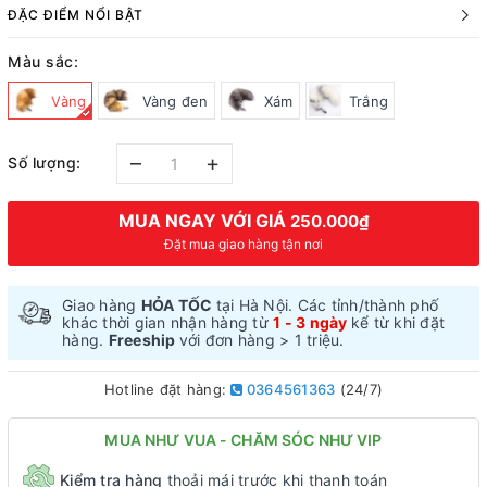
ĐẶC ĐIỂM NỔI BẬT
Màu sắc:
Vàng
Vàng đen
Xám
Trắng
–
+
Số lượng:
MUA NGAY VỚI GIÁ
250.000₫
Đặt mua giao hàng tận nơi
Giao hàng
HỎA TỐC
tại Hà Nội. Các tỉnh/thành phố
khác thời gian nhận hàng từ
1 - 3 ngày
kể từ khi đặt
hàng.
Freeship
với đơn hàng > 1 triệu.
Hotline đặt hàng:
0364561363
(24/7)
MUA NHƯ VUA - CHĂM SÓC NHƯ VIP
Kiểm tra hàng
thoải mái trước khi thanh toán