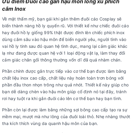
Ưu điểm Đuôi cáo gắn hậu môn lông xù phích
cắm Inox
Về mặt thẩm mỹ, bạn gái khi gắn thêm đuôi cáo Cosplay sẽ
biến thành nàng hồ ly quyến rũ. Với thiết kế như chiếc đuôi cáo
hay đuôi hồ ly giống 99% thật được đính lên chiếc phích inox
dùng cắm sâu vào hậu môn để biến người yêu, người tình vào
vai hồ ly tinh sau đó quan hệ tình dục, mang lại cảm giác khác
lạ như đang được quan hệ với 1 loại động vật lạ, làm thay đổi
cảm giác chăn gối thông thường vốn dĩ đã quá nhàm chán.
Phần chính được gắn trực tiếp vào cơ thể bạn được làm bằng
chất liệu inox cao cấp, chất liệu này hoàn toàn trơn bóng với
phần đầu thon nhọn trông như quả nhót. Thiết kế này giúp cho
bạn dễ dàng chèn vào hậu môn giúp cố định nó tại đây, tránh
rơi hay tuột ra khi gắn đuôi cáo lên cơ thể bạn hay bạn tình.
Phần còn lại được làm bằng những sợi bông cao cấp tạo ra sự
mềm mại, mượt mà như lông của đuôi loài thỏ. Nhẹ nhàng thướt
tha kích thích vùng da quanh hậu môn của bạn.