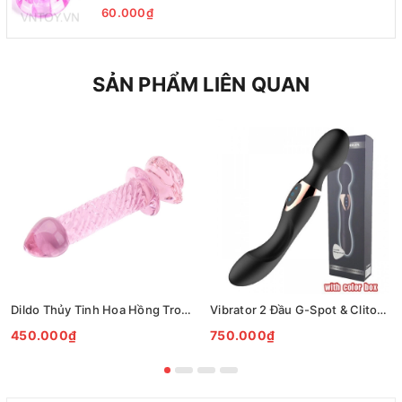
60.000₫
SẢN PHẨM LIÊN QUAN
Dildo Thủy Tinh Hoa Hồng Trong Suốt Xoắn Nghệ Thuật Cao Cấp
Vibrator 2 Đầu G-Spot & Clitoral Rung Sóng Kép 10 Chế Độ
450.000₫
750.000₫