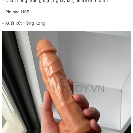
- Chức năng: Rung, thụt, ngoáy lắc, điều khiển từ xa
- Pin sạc USB
- Xuất xứ: Hồng Kông