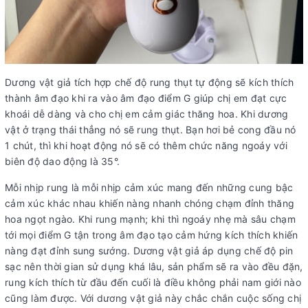
Dương vật giả tích hợp chế độ rung thụt tự động sẽ kích thích
thành âm đạo khi ra vào âm đạo điểm G giúp chị em đạt cực
khoái dễ dàng và cho chị em cảm giác thăng hoa. Khi dương
vật ở trạng thái thẳng nó sẽ rung thụt. Bạn hơi bẻ cong đầu nó
1 chút, thì khi hoạt động nó sẽ có thêm chức năng ngoáy với
biên độ dao động là 35°.
Mỗi nhịp rung là mỗi nhịp cảm xúc mang đến những cung bậc
cảm xúc khác nhau khiến nàng nhanh chóng chạm đỉnh thăng
hoa ngọt ngào. Khi rung mạnh; khi thì ngoáy nhẹ mà sâu chạm
tới mọi điểm G tận trong âm đạo tạo cảm hứng kích thích khiến
nàng đạt đỉnh sung sướng. Dương vật giả áp dụng chế độ pin
sạc nên thời gian sử dụng khá lâu, sản phẩm sẽ ra vào đều đặn,
rung kích thích từ đầu đến cuối là điều không phải nam giới nào
cũng làm được. Với dương vật giả này chắc chắn cuộc sống chị