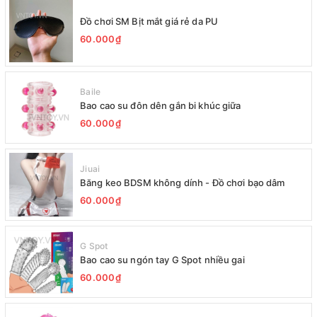
Đồ chơi SM Bịt mắt giá rẻ da PU
60.000₫
Baile
Bao cao su đôn dên gắn bi khúc giữa
60.000₫
Jiuai
Băng keo BDSM không dính - Đồ chơi bạo dâm
60.000₫
G Spot
Bao cao su ngón tay G Spot nhiều gai
60.000₫