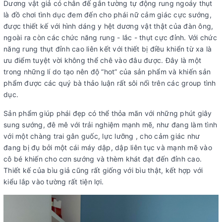
Dương vật giả có chân đế gắn tường tự động rung ngoáy thụt
là đồ chơi tình dục đem đến cho phái nữ cảm giác cực sướng,
được thiết kế với hình dáng y hệt dương vật thật của đàn ông,
ngoài ra còn các chức năng rung - lắc - thụt cực đỉnh. Với chức
năng rung thụt đỉnh cao liên kết với thiết bị điều khiển từ xa là
ưu điểm tuyệt vời không thể chê vào đâu được. Đây là một
trong những lí do tạo nên độ “hot” của sản phẩm và khiến sản
phẩm được các quý bà thảo luận rất sôi nổi trên các group tình
dục.
Sản phẩm giúp phái đẹp có thể thỏa mãn với những phút giây
sung sướng, đê mê với trải nghiệm mạnh mẽ, như đang làm tình
với một chàng trai gân guốc, lực lưỡng , cho cảm giác như
đang bị đụ bởi một cái máy dập, dập liên tục và mạnh mẽ vào
cô bé khiến cho cơn sướng và thèm khát đạt đến đỉnh cao.
Thiết kế của bìu giả cũng rất giống với bìu thật, kết hợp với
kiểu lắp vào tường rất tiện lợi.