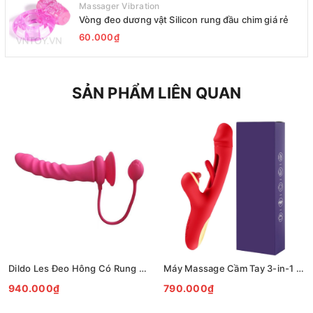
Massager Vibration
Vòng đeo dương vật Silicon rung đầu chim giá rẻ
60.000₫
SẢN PHẨM LIÊN QUAN
Dildo Les Đeo Hông Có Rung Điều Khiển Bluetooth Qua App
Máy Massage Cầm Tay 3-in-1 Rung Hút Vảy Khế 7 Chế Độ
940.000₫
790.000₫