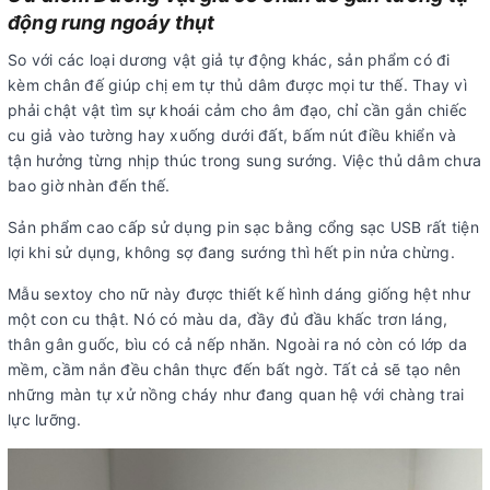
động rung ngoáy thụt
So với các loại dương vật giả tự động khác, sản phẩm có đi
kèm chân đế giúp chị em tự thủ dâm được mọi tư thế. Thay vì
phải chật vật tìm sự khoái cảm cho âm đạo, chỉ cần gắn chiếc
cu giả vào tường hay xuống dưới đất, bấm nút điều khiển và
tận hưởng từng nhịp thúc trong sung sướng. Việc thủ dâm chưa
bao giờ nhàn đến thế.
Sản phẩm cao cấp sử dụng pin sạc bằng cổng sạc USB rất tiện
lợi khi sử dụng, không sợ đang sướng thì hết pin nửa chừng.
Mẫu sextoy cho nữ này được thiết kế hình dáng giống hệt như
một con cu thật. Nó có màu da, đầy đủ đầu khấc trơn láng,
thân gân guốc, bìu có cả nếp nhăn. Ngoài ra nó còn có lớp da
mềm, cầm nắn đều chân thực đến bất ngờ. Tất cả sẽ tạo nên
những màn tự xử nồng cháy như đang quan hệ với chàng trai
lực lưỡng.