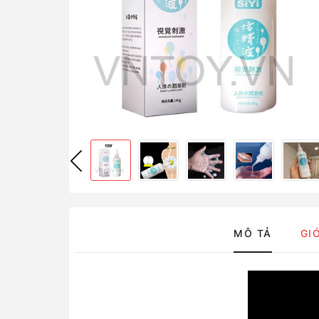
MÔ TẢ
GI