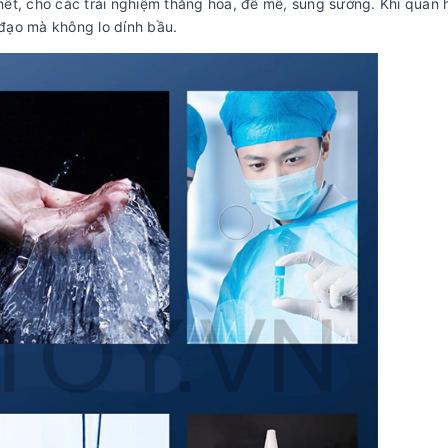
hết, cho các trải nghiệm thăng hoa, đê mê, sung sướng. Khi quan 
đạo mà không lo dính bầu.