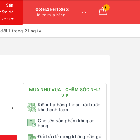
Sản
0
0364561363
hẩm đã
Hỗ trợ mua hàng
xem
đổi 1 trong 21 ngày
MUA NHƯ VUA - CHĂM SÓC NHƯ
VIP
Kiểm tra hàng
thoải mái trước
khi thanh toán
Che tên sản phẩm
khi giao
hàng
Đổi trả dễ dàng
không cần gửi