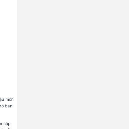
hậu môn
cho bạn
àm cặp