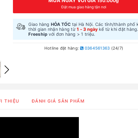
MUA NGAY VỚI GIÁ
150.000₫
Đặt mua giao hàng tận nơi
Giao hàng
HỎA TỐC
tại Hà Nội. Các tỉnh/thành phố 
thời gian nhận hàng từ
1 - 3 ngày
kể từ khi đặt hàng
Freeship
với đơn hàng > 1 triệu.
Hotline đặt hàng:
0364561363
(24/7)
ỚI THIỆU
ĐÁNH GIÁ SẢN PHẨM