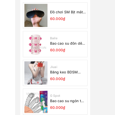
Đồ chơi SM Bịt mắt
giá rẻ da PU
60.000₫
Baile
Bao cao su đôn dên
gắn bi khúc giữa
60.000₫
Jiuai
Băng keo BDSM
không dính - Đồ chơi
60.000₫
bạo dâm
G Spot
Bao cao su ngón tay
G Spot nhiều gai
60.000₫