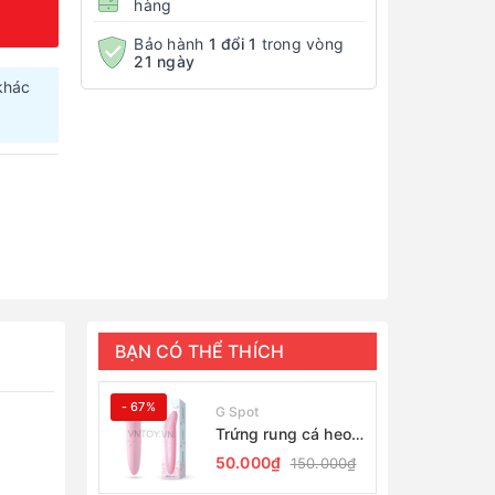
hàng
Bảo hành
1 đổi 1
trong vòng
21 ngày
khác
.
BẠN CÓ THỂ THÍCH
- 67%
G Spot
Trứng rung cá heo
giá rẻ massage
50.000₫
150.000₫
điểm G