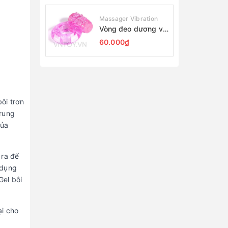
Massager Vibration
Vòng đeo dương vật
Silicon rung đầu
60.000₫
chim giá rẻ
ôi trơn
Trung
của
 ra để
 dụng
Gel bôi
ại cho