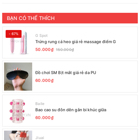
BẠN CÓ THỂ THÍCH
- 67%
G Spot
Trứng rung cá heo giá rẻ massage điểm G
50.000₫
150.000₫
Đồ chơi SM Bịt mắt giá rẻ da PU
60.000₫
Baile
Bao cao su đôn dên gắn bi khúc giữa
60.000₫
Jiuai