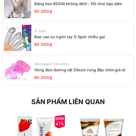
Băng keo BDSM không dính - Đồ chơi bạo dâm
60.000₫
G Spot
Bao cao su ngón tay G Spot nhiều gai
60.000₫
Massager Vibration
Vòng đeo dương vật Silicon rung đầu chim giá rẻ
60.000₫
SẢN PHẨM LIÊN QUAN
47%