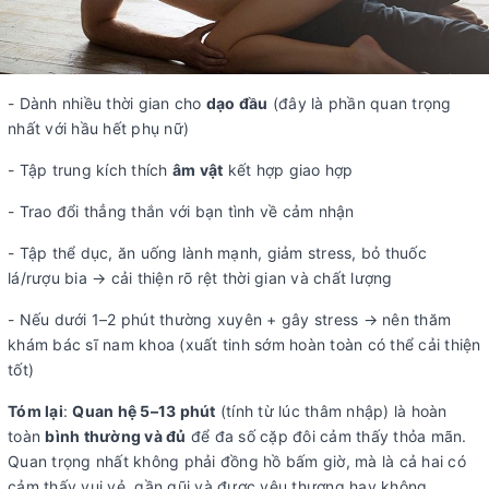
- Dành nhiều thời gian cho
dạo đầu
(đây là phần quan trọng
nhất với hầu hết phụ nữ)
- Tập trung kích thích
âm vật
kết hợp giao hợp
- Trao đổi thẳng thắn với bạn tình về cảm nhận
- Tập thể dục, ăn uống lành mạnh, giảm stress, bỏ thuốc
lá/rượu bia → cải thiện rõ rệt thời gian và chất lượng
- Nếu dưới 1–2 phút thường xuyên + gây stress → nên thăm
khám bác sĩ nam khoa (xuất tinh sớm hoàn toàn có thể cải thiện
tốt)
Tóm lại
:
Quan hệ 5–13 phút
(tính từ lúc thâm nhập) là hoàn
toàn
bình thường và đủ
để đa số cặp đôi cảm thấy thỏa mãn.
Quan trọng nhất không phải đồng hồ bấm giờ, mà là cả hai có
cảm thấy vui vẻ, gần gũi và được yêu thương hay không.