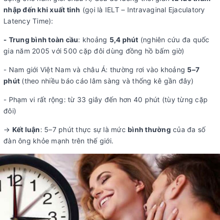
nhập đến khi xuất tinh
(gọi là IELT – Intravaginal Ejaculatory
Latency Time):
- Trung bình toàn cầu
: khoảng
5,4 phút
(nghiên cứu đa quốc
gia năm 2005 với 500 cặp đôi dùng đồng hồ bấm giờ)
- Nam giới Việt Nam và châu Á: thường rơi vào khoảng
5–7
phút
(theo nhiều báo cáo lâm sàng và thống kê gần đây)
- Phạm vi rất rộng: từ 33 giây đến hơn 40 phút (tùy từng cặp
đôi)
→
Kết luận
: 5–7 phút thực sự là mức
bình thường
của đa số
đàn ông khỏe mạnh trên thế giới.