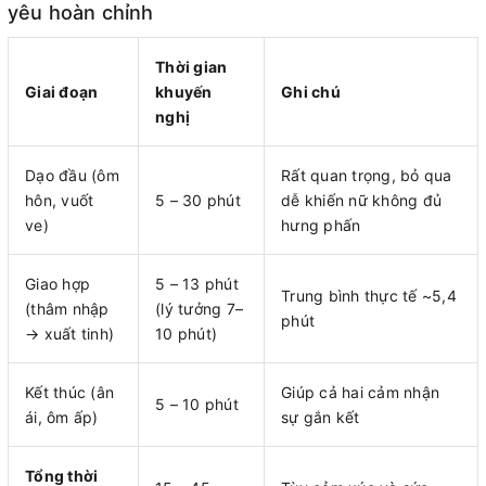
yêu hoàn chỉnh
Thời gian
Giai đoạn
khuyến
Ghi chú
nghị
Dạo đầu (ôm
Rất quan trọng, bỏ qua
hôn, vuốt
5 – 30 phút
dễ khiến nữ không đủ
ve)
hưng phấn
Giao hợp
5 – 13 phút
Trung bình thực tế ~5,4
(thâm nhập
(lý tưởng 7–
phút
→ xuất tinh)
10 phút)
Kết thúc (ân
Giúp cả hai cảm nhận
5 – 10 phút
ái, ôm ấp)
sự gắn kết
Tổng thời