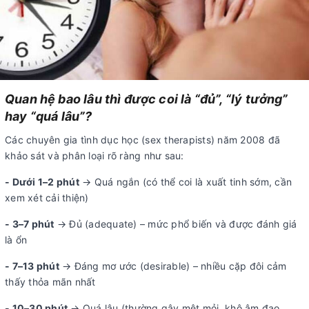
Quan hệ bao lâu thì được coi là “đủ”, “lý tưởng”
hay “quá lâu”?
Các chuyên gia tình dục học (sex therapists) năm 2008 đã
khảo sát và phân loại rõ ràng như sau:
- Dưới 1–2 phút
→ Quá ngắn (có thể coi là xuất tinh sớm, cần
xem xét cải thiện)
- 3–7 phút
→ Đủ (adequate) – mức phổ biến và được đánh giá
là ổn
- 7–13 phút
→ Đáng mơ ước (desirable) – nhiều cặp đôi cảm
thấy thỏa mãn nhất
- 10–30 phút
→ Quá lâu (thường gây mệt mỏi, khô âm đạo,